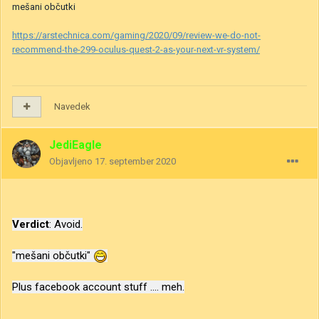
mešani občutki
https://arstechnica.com/gaming/2020/09/review-we-do-not-
recommend-the-299-oculus-quest-2-as-your-next-vr-system/
Navedek
JediEagle
Objavljeno
17. september 2020
Verdict
: Avoid.
"mešani občutki"
Plus facebook account stuff .... meh.