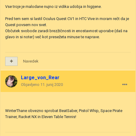
Vse troje je malodane nujno iz vidika udobja in higijene.
Pred tem sem si lastil Oculus Quest CV1 in HTC Vive in moram rečt da je
Quest povsem nov svet.
Občutek svobode zaradi brezžičnosti in enostavnost uporabe (daš na
glavo in si noter) več kot presežeta minuse te naprave.
Navedek
Large_von_Rear
Objavljeno
11. junij 2020
WinterThane obvezno sprobat BeatSaber, Pistol Whip, Space Pirate
Trainer, Racket NX in Eleven Table Tennis!