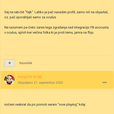
Sej ne rabi bit "fejk". Lahko je pač navaden profil, samo nič ne objavlaš,
oz. pač uporabljaš samo za oculus.
Ne razumem pa čisto zares tega zgražanja nad integracijo FB accounta
v oculus, sploh ker večina folka ki je proti temu, jamra na fbju.
Navedek
magični kralj
Objavljeno
21. september 2020
nočem reskirat da po pomoti seram "now playing" kdaj