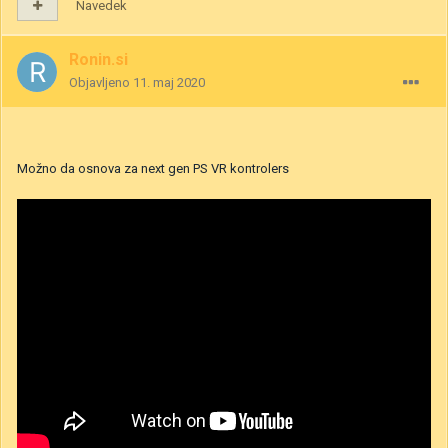
Navedek
Ronin.si
Objavljeno
11. maj 2020
Možno da osnova za next gen PS VR kontrolers