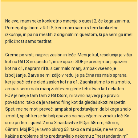
No evo, mam neko konkretno mnenje o quest 2, če koga zanima.
Primerjal ga bom z Rift S, ker imam samo s tem konkretne
izkušnje, in pa na mestih z originalnim questom, ki pa sem ga imel
priložnost samo testirat.
Gremo po vrsti, najprej zaslon in leče. Meni je kul, resolucija je višja
kot na Rift S in questu 1, in se opazi. SDE je precej manj opazen
kot na q1, napram riftu sicer malo manj, ampak vseeno je
izboljšanje. Barve se mi zdijo v redu, je pa črna res malo sprana,
ker je pač lcd ne oled zaslon kot na q1. Zaenkrat me to ni zmotilo,
ampak sem malo manj zahteven glede teh stvari kot nekateri.
FOV je nekje tam tam z RiftSom, ni ravno največji po pravici
povedano, tako da je vseeno filing kot da gledaš skozi rešpetin.
Spet, me ne moti preveč, ampak si predstavljam da bi koga znalo
zmotit, sploh ker je še bolj opazno na največjem razmaku leč. Ko
smo pri tem, quest 2 ima 3 nastavitve IPDja, 58mm, 63mm,
68mm. Moj IPD je ravno okrog 63, tako da mi paše, ne vem pa
kakšne probleme bi to predstavljalo nekomu z "nestandardnim"