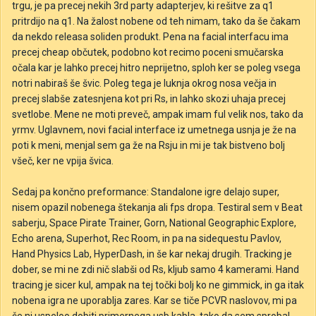
trgu, je pa precej nekih 3rd party adapterjev, ki rešitve za q1
pritrdijo na q1. Na žalost nobene od teh nimam, tako da še čakam
da nekdo releasa soliden produkt. Pena na facial interfacu ima
precej cheap občutek, podobno kot recimo poceni smučarska
očala kar je lahko precej hitro neprijetno, sploh ker se poleg vsega
notri nabiraš še švic. Poleg tega je luknja okrog nosa večja in
precej slabše zatesnjena kot pri Rs, in lahko skozi uhaja precej
svetlobe. Mene ne moti preveč, ampak imam ful velik nos, tako da
yrmv. Uglavnem, novi facial interface iz umetnega usnja je že na
poti k meni, menjal sem ga že na Rsju in mi je tak bistveno bolj
všeč, ker ne vpija švica.
Sedaj pa končno preformance: Standalone igre delajo super,
nisem opazil nobenega štekanja ali fps dropa. Testiral sem v Beat
saberju, Space Pirate Trainer, Gorn, National Geographic Explore,
Echo arena, Superhot, Rec Room, in pa na sidequestu Pavlov,
Hand Physics Lab, HyperDash, in še kar nekaj drugih. Tracking je
dober, se mi ne zdi nič slabši od Rs, kljub samo 4 kamerami. Hand
tracing je sicer kul, ampak na tej točki bolj ko ne gimmick, in ga itak
nobena igra ne uporablja zares. Kar se tiče PCVR naslovov, mi pa