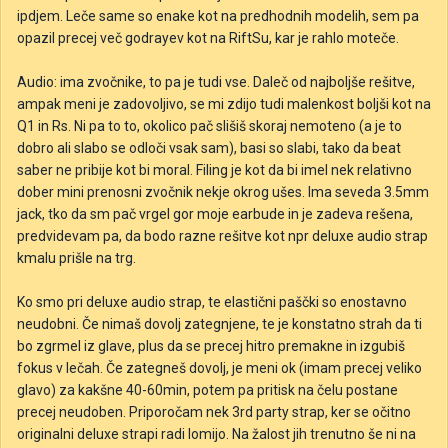
ipdjem. Leče same so enake kot na predhodnih modelih, sem pa
opazil precej več godrayev kot na RiftSu, kar je rahlo moteče.
Audio: ima zvočnike, to pa je tudi vse. Daleč od najboljše rešitve,
ampak meni je zadovoljivo, se mi zdijo tudi malenkost boljši kot na
Q1 in Rs. Ni pa to to, okolico pač slišiš skoraj nemoteno (a je to
dobro ali slabo se odloči vsak sam), basi so slabi, tako da beat
saber ne pribije kot bi moral. Filing je kot da bi imel nek relativno
dober mini prenosni zvočnik nekje okrog ušes. Ima seveda 3.5mm
jack, tko da sm pač vrgel gor moje earbude in je zadeva rešena,
predvidevam pa, da bodo razne rešitve kot npr deluxe audio strap
kmalu prišle na trg.
Ko smo pri deluxe audio strap, te elastični paščki so enostavno
neudobni. Če nimaš dovolj zategnjene, te je konstatno strah da ti
bo zgrmel iz glave, plus da se precej hitro premakne in izgubiš
fokus v lečah. Če zategneš dovolj, je meni ok (imam precej veliko
glavo) za kakšne 40-60min, potem pa pritisk na čelu postane
precej neudoben. Priporočam nek 3rd party strap, ker se očitno
originalni deluxe strapi radi lomijo. Na žalost jih trenutno še ni na