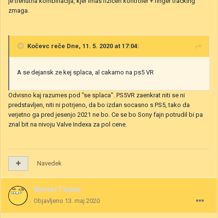
je trenutna kombinacija, kjer imas fizicen kontroler + finger tracking
zmaga.
Kočevc
reče Dne, 11. 5. 2020 at 17:04:
A se dejansk ze kej splaca, al cakamo na ps5 VR
Odvisno kaj razumes pod "se splaca". PS5VR zaenkrat niti se ni
predstavljen, niti ni potrjeno, da bo izdan socasno s PS5, tako da
verjetno ga pred jesenjo 2021 ne bo. Ce se bo Sony fajn potrudil bi pa
znal bit na nivoju Valve Indexa za pol cene.
Navedek
WinterThane
Objavljeno
13. maj 2020