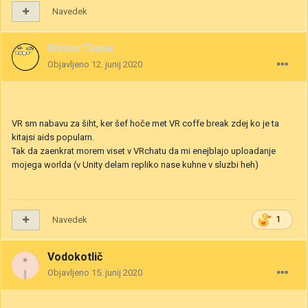
Navedek
WinterThane
Objavljeno
12. junij 2020
VR sm nabavu za šiht, ker šef hoče met VR coffe break zdej ko je ta
kitajsi aids popularn.
Tak da zaenkrat morem viset v VRchatu da mi enejblajo uploadanje
mojega worlda (v Unity delam repliko nase kuhne v sluzbi heh)
Navedek
1
Vodokotlič
Objavljeno
15. junij 2020