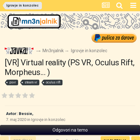
Igrovje in konzolec
Mn3njalnik
Igrovje in konzolec
[VR] Virtual reality (PS VR, Oculus Rift,
Morpheus... )
psvr
steam vr
oculus rift
Avtor:
Bessie
,
7. maj 2020
in
Igrovje in konzolec
Odgovori na temo