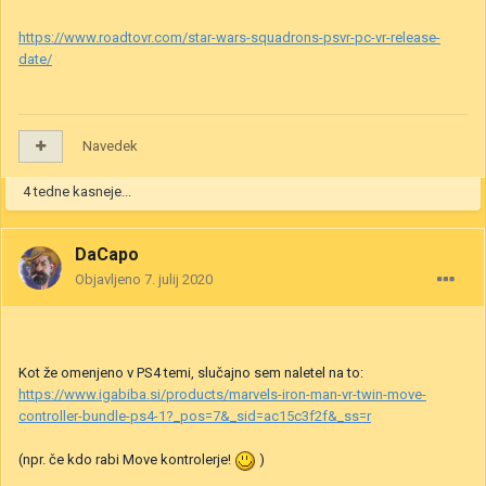
https://www.roadtovr.com/star-wars-squadrons-psvr-pc-vr-release-
date/
Navedek
4 tedne kasneje...
DaCapo
Objavljeno
7. julij 2020
Kot že omenjeno v PS4 temi, slučajno sem naletel na to:
https://www.igabiba.si/products/marvels-iron-man-vr-twin-move-
controller-bundle-ps4-1?_pos=7&_sid=ac15c3f2f&_ss=r
(npr. če kdo rabi Move kontrolerje!
)