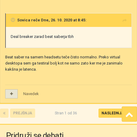
Sovica
reče Dne, 26. 10. 2020 at 8:45:
Deal breaker zarad beat saberja tbh
Beat saber na samem headsetu teče čisto normalno. Preko virtual
desktopa sem ga testiral bolj kot ne samo zato ker me je zanimalo
kakšna je latenca.
Navedek
PREJŠNJA
Stran 1 od 36
NASLEDNJA
Pridruži se debati