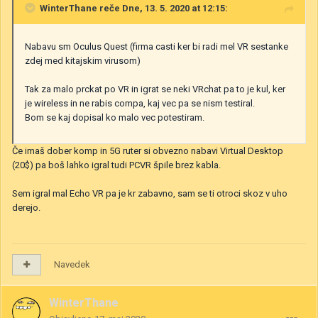
WinterThane
reče Dne, 13. 5. 2020 at 12:15:
Nabavu sm Oculus Quest (firma casti ker bi radi mel VR sestanke
zdej med kitajskim virusom)
Tak za malo prckat po VR in igrat se neki VRchat pa to je kul, ker
je wireless in ne rabis compa, kaj vec pa se nism testiral.
Bom se kaj dopisal ko malo vec potestiram.
Če imaš dober komp in 5G ruter si obvezno nabavi Virtual Desktop
(20$) pa boš lahko igral tudi PCVR špile brez kabla.
Sem igral mal Echo VR pa je kr zabavno, sam se ti otroci skoz v uho
derejo.
Navedek
WinterThane