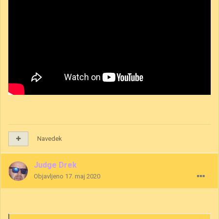
Navedek
Judge Drek
Objavljeno
17. maj 2020