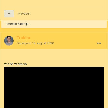
Navedek
1 mesec kasneje...
Traktor
Objavljeno
14. avgust 2020
zna bit zanimivo