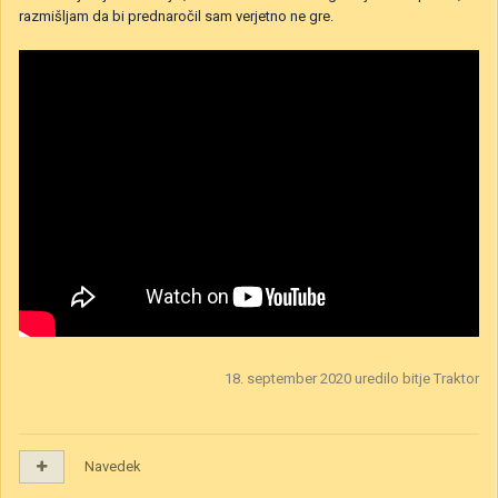
razmišljam da bi prednaročil sam verjetno ne gre.
18. september 2020
uredilo bitje Traktor
Navedek