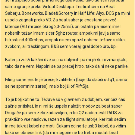
še ni uspeloo dobiti primernega usb kabla, tako da sem sprobal
samo igranje preko Virtual Desktopa. Testiral sem na Beat
Saberju, Boneworks, Blade&Sorcery in Half Life: Alyx, DCS pa mi ni
uspelo zagnati preko VD. Za beat saber je enostano preveč
latence (VD mi piše okrog 20-25ms), pri ostalih pa nisem imel
nobenih težav. Imam sicer 5ghz router, ampak mi javlja samo
hitrosti od 400mbps, ampak nisem opazil nobene težave s sliko,
zvokom, ali trackingom. B&S sem včeraj igral dobro uro, bp.
Baterija zdrži kakšni dve uri, na daljincih pa mi jih še ni zmanjkalo,
tako da ne vem. Napolni se pa precej hitro, tako da ni neke panike.
Filing same enote je precej kvaliteten (baje da slabši od q1, samo
se ne spomnim zares), malo boljši of RiftSja.
To je bolj kot ne to. Težave so v glavnem z udobjem, ker čez čas
začne pritiskat, in ni mi še uspelo naložit modov za beat saber.
Drugače pa sem zelo zadovoljen, in bo Q2 nadomestil RiftS za
praktično vse naslove, razen za flight simulatorje, ker itak sedim
in me takrat kabel ne moti. Čakam edino še usb3 kabel, da vidim
kako se obnese link (da mi mogoče ne bo treba modati beat