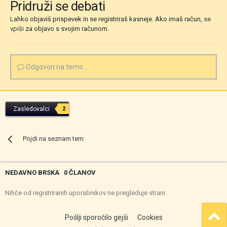
Pridruži se debati
Lahko objaviš prispevek in se registriraš kasneje. Ako imaš račun,
se
vpiši
za objavo s svojim računom.
Odgovori na temo...
Zasledovalci
2
Pojdi na seznam tem
NEDAVNO BRSKA
0 ČLANOV
Nihče od registriranih uporabnikov ne pregleduje strani.
Pošlji sporočilo gejši
Cookies