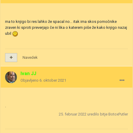
ma to knjigo bi res lahko že spacal no... itak ima skos pomočnike
zraven ki sproti preverjajo če ni lika o katerem piše že kako knjigo nazaj
ubil
Navedek
Ivan JJ
Objavljeno
6. oktober 2021
.
25. februar 2022
uredilo bitje BotoxPutler