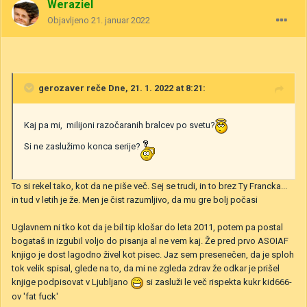
Weraziel
Objavljeno
21. januar 2022
gerozaver
reče Dne, 21. 1. 2022 at 8:21:
Kaj pa mi, milijoni razočaranih bralcev po svetu?
Si ne zaslužimo konca serije?
To si rekel tako, kot da ne piše več. Sej se trudi, in to brez Ty Francka...
in tud v letih je že. Men je čist razumljivo, da mu gre bolj počasi
Uglavnem ni tko kot da je bil tip klošar do leta 2011, potem pa postal
bogataš in izgubil voljo do pisanja al ne vem kaj. Že pred prvo ASOIAF
knjigo je dost lagodno živel kot pisec. Jaz sem presenečen, da je sploh
tok velik spisal, glede na to, da mi ne zgleda zdrav že odkar je prišel
knjige podpisovat v Ljubljano
si zasluži le več rispekta kukr kid666-
ov 'fat fuck'