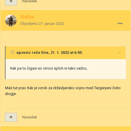
Navedek
Wallux
Objavljeno
21. januar 2022
apovsic
reče Dne, 21. 1. 2022 at 6:00:
Itak pa to čigavi so otroci sploh ni tako važno,
Maš tut prav. Itak je vzrok za državljansko vojno med Targeryeni čisto
drugje.
Navedek