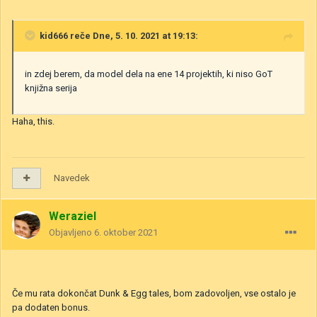
kid666
reče Dne, 5. 10. 2021 at 19:13:
in zdej berem, da model dela na ene 14 projektih, ki niso GoT
knjižna serija
Haha, this.
Navedek
Weraziel
Objavljeno
6. oktober 2021
Če mu rata dokončat Dunk & Egg tales, bom zadovoljen, vse ostalo je
pa dodaten bonus.