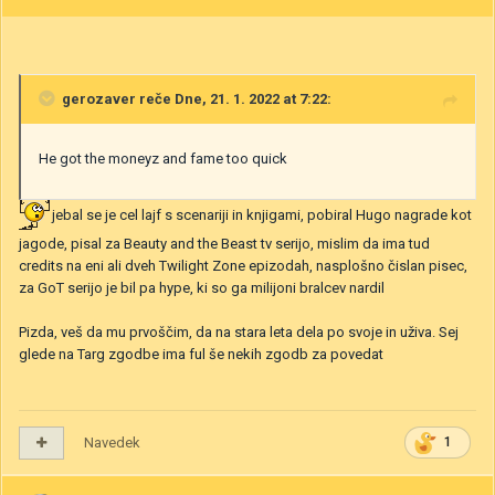
gerozaver
reče Dne, 21. 1. 2022 at 7:22:
He got the moneyz and fame too quick
jebal se je cel lajf s scenariji in knjigami, pobiral Hugo nagrade kot
jagode, pisal za Beauty and the Beast tv serijo, mislim da ima tud
credits na eni ali dveh Twilight Zone epizodah, nasplošno čislan pisec,
za GoT serijo je bil pa hype, ki so ga milijoni bralcev nardil
Pizda, veš da mu prvoščim, da na stara leta dela po svoje in uživa. Sej
glede na Targ zgodbe ima ful še nekih zgodb za povedat
Navedek
1