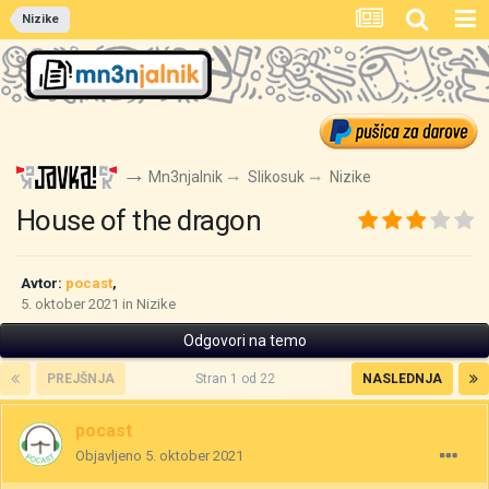
Nizike
Mn3njalnik
Slikosuk
Nizike
House of the dragon
Avtor:
pocast
,
5. oktober 2021
in
Nizike
Odgovori na temo
PREJŠNJA
Stran 1 od 22
NASLEDNJA
pocast
Objavljeno
5. oktober 2021