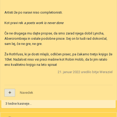
Artisti že po naravi niso completionisti.
Kot pravi rek
a poets work is never done
Če ne drugega mu dajte propse, da smo zarad njega dobil Lyncha,
Abercrombieja in ostale podobne pisce. Sej on bi tudi rad dokončal,
sam lej, če ne gre, ne gre.
Že Rothfuss, ki je dosti mlajši, odličen pisec, pa čakamo tretjo knjigo že
10let. Nažalost niso vsi pisci mašine kot Robin Hobb, da bi jim ratalo
eno kvalitetno knjigo na leto spisat
21. januar 2022
uredilo bitje Weraziel
Navedek
3 tedne kasneje...