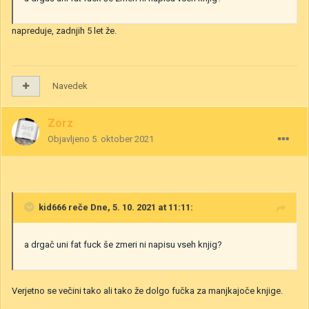
napreduje, zadnjih 5 let že.
Navedek
Zorz
Objavljeno
5. oktober 2021
kid666
reče Dne, 5. 10. 2021 at 11:11:
a drgač uni fat fuck še zmeri ni napisu vseh knjig?
Verjetno se večini tako ali tako že dolgo fučka za manjkajoče knjige.