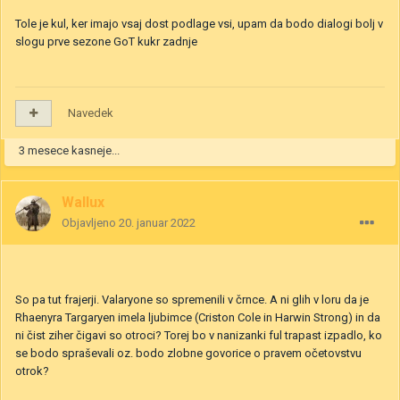
Tole je kul, ker imajo vsaj dost podlage vsi, upam da bodo dialogi bolj v
slogu prve sezone GoT kukr zadnje
Navedek
3 mesece kasneje...
Wallux
Objavljeno
20. januar 2022
So pa tut frajerji. Valaryone so spremenili v črnce. A ni glih v loru da je
Rhaenyra Targaryen imela ljubimce (Criston Cole in Harwin Strong) in da
ni čist ziher čigavi so otroci? Torej bo v nanizanki ful trapast izpadlo, ko
se bodo spraševali oz. bodo zlobne govorice o pravem očetovstvu
otrok?