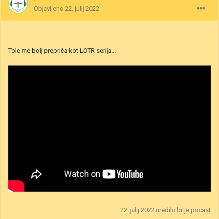
Objavljeno
22. julij 2022
Tole me bolj prepriča kot LOTR serija...
22. julij 2022
uredilo bitje pocast