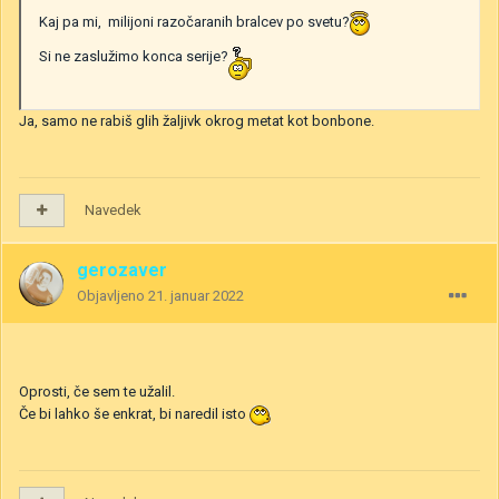
Kaj pa mi, milijoni razočaranih bralcev po svetu?
Si ne zaslužimo konca serije?
Ja, samo ne rabiš glih žaljivk okrog metat kot bonbone.
Navedek
gerozaver
Objavljeno
21. januar 2022
Oprosti, če sem te užalil.
Če bi lahko še enkrat, bi naredil isto