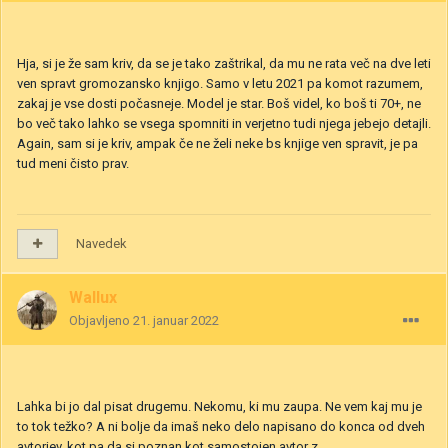
Hja, si je že sam kriv, da se je tako zaštrikal, da mu ne rata več na dve leti
ven spravt gromozansko knjigo. Samo v letu 2021 pa komot razumem,
zakaj je vse dosti počasneje. Model je star. Boš videl, ko boš ti 70+, ne
bo več tako lahko se vsega spomniti in verjetno tudi njega jebejo detajli.
Again, sam si je kriv, ampak če ne želi neke bs knjige ven spravit, je pa
tud meni čisto prav.
Navedek
Wallux
Objavljeno
21. januar 2022
Lahka bi jo dal pisat drugemu. Nekomu, ki mu zaupa. Ne vem kaj mu je
to tok težko? A ni bolje da imaš neko delo napisano do konca od dveh
avtorjev, kot pa da si poznan kot samostojen avtor z