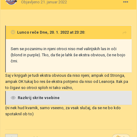
Objavljeno
21. januar 2022
Lunco
reče Dne, 20. 1. 2022 at 23:20:
Sem se pozanimu in njeni otroci niso mel valirijskih las in oči
(blond in purple). Tko, da tle je lahk še ekstra obvious, če ne bojo
črni.
Saj v knjigah je tudi ekstra obvious da niso njeni, ampak od Stronga,
ampak OK tukaj bo res še ekstra potrjeno da niso od Leanorja. Itak pa
to čigavi so otroci sploh ni tako važno,
Razkrij skrite vsebine
(ni nek hud kvarnik, samo vseeno, za vsak slučaj, da se ne bo kdo
spotaknil ob to)