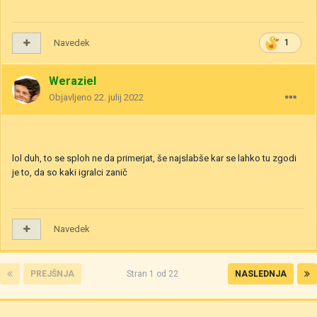
Navedek
1
Weraziel
Objavljeno
22. julij 2022
lol duh, to se sploh ne da primerjat, še najslabše kar se lahko tu zgodi
je to, da so kaki igralci zanič
Navedek
PREJŠNJA
Stran 1 od 22
NASLEDNJA