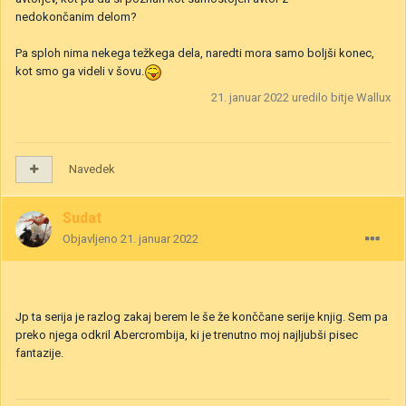
nedokončanim delom?
Pa sploh nima nekega težkega dela, naredti mora samo boljši konec,
kot smo ga videli v šovu.
21. januar 2022
uredilo bitje Wallux
Navedek
Sudat
Objavljeno
21. januar 2022
Jp ta serija je razlog zakaj berem le še že konččane serije knjig. Sem pa
preko njega odkril Abercrombija, ki je trenutno moj najljubši pisec
fantazije.