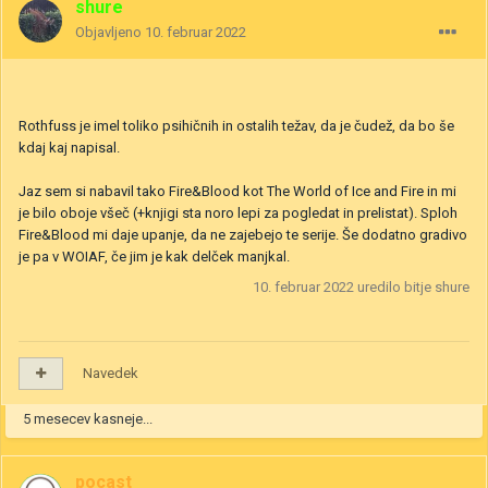
shure
Objavljeno
10. februar 2022
Rothfuss je imel toliko psihičnih in ostalih težav, da je čudež, da bo še
kdaj kaj napisal.
Jaz sem si nabavil tako Fire&Blood kot The World of Ice and Fire in mi
je bilo oboje všeč (+knjigi sta noro lepi za pogledat in prelistat). Sploh
Fire&Blood mi daje upanje, da ne zajebejo te serije. Še dodatno gradivo
je pa v WOIAF, če jim je kak delček manjkal.
10. februar 2022
uredilo bitje shure
Navedek
5 mesecev kasneje...
pocast