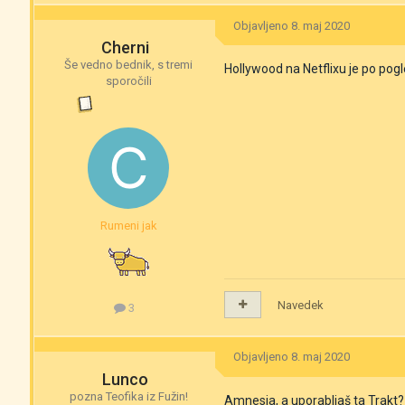
Objavljeno
8. maj 2020
Cherni
Še vedno bednik, s tremi
Hollywood na Netflixu je po pog
sporočili
Rumeni jak
Navedek
3
Objavljeno
8. maj 2020
Lunco
pozna Teofika iz Fužin!
Amnesia, a uporabljaš ta Trakt