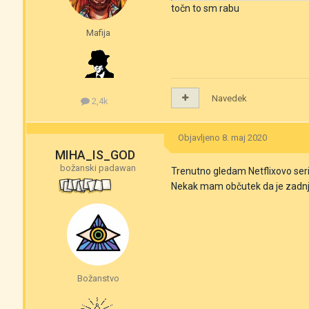
točn to sm rabu
Mafija
Navedek
2,4k
Objavljeno
8. maj 2020
MIHA_IS_GOD
božanski padawan
Trenutno gledam Netflixovo serijo
Nekak mam občutek da je zadnje 
Božanstvo