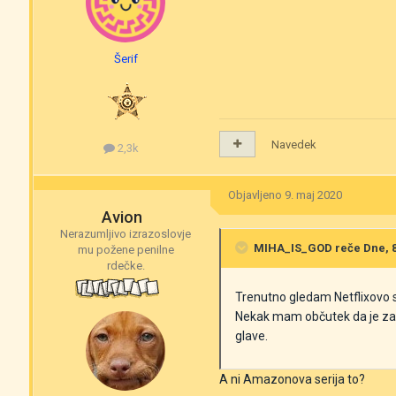
Šerif
Navedek
2,3k
Objavljeno
9. maj 2020
Avion
Nerazumljivo izrazoslovje
MIHA_IS_GOD
reče Dne, 8.
mu požene penilne
rdečke.
Trenutno gledam Netflixovo ser
Nekak mam občutek da je zadn
glave.
A ni Amazonova serija to?