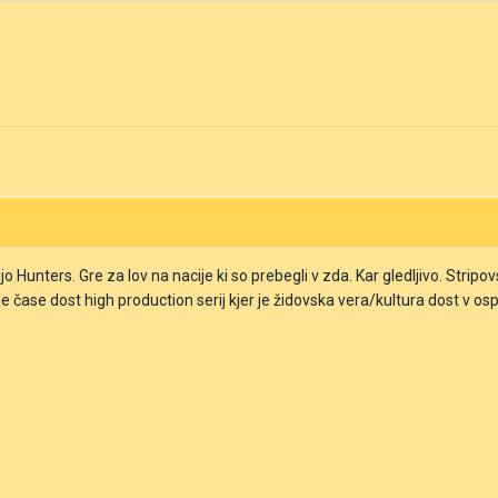
 Hunters. Gre za lov na nacije ki so prebegli v zda. Kar gledljivo. Stripovs
čase dost high production serij kjer je židovska vera/kultura dost v os