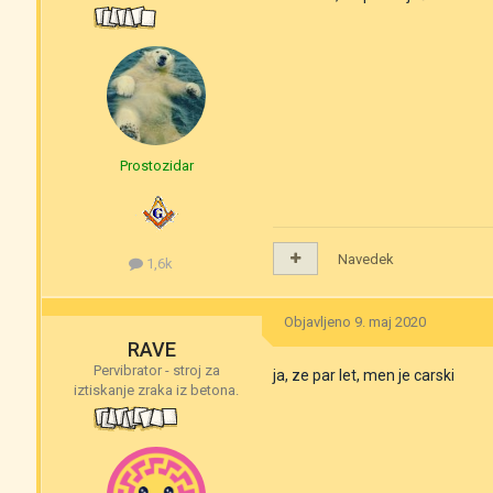
Prostozidar
Navedek
1,6k
Objavljeno
9. maj 2020
RAVE
Pervibrator - stroj za
ja, ze par let, men je carski
iztiskanje zraka iz betona.