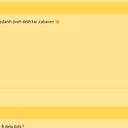
ledanih dveh delih kar zabaven
🙂
? A dela dobr?