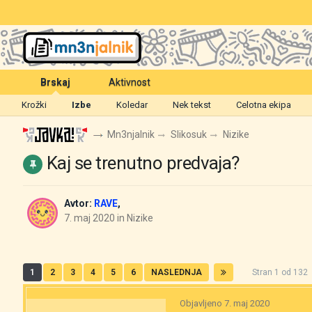
Brskaj
Aktivnost
Krožki
Izbe
Koledar
Nek tekst
Celotna ekipa
Mn3njalnik
Slikosuk
Nizike
Kaj se trenutno predvaja?
Avtor:
RAVE
,
7. maj 2020
in
Nizike
1
2
3
4
5
6
NASLEDNJA
Stran 1 od 13
Objavljeno
7. maj 2020