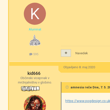
Aluminat
Navedek
595
Objavljeno
8. maj 2020
kid666
Občinski viceprvak v
mn3njalništvu v globino.
amnesia
reče Dne, 7. 5. 2
https://www.pogdesign.co.uk