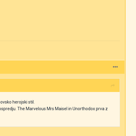
ovsko herojski stil.
 ospredju. The Marvelous Mrs Maisel in Unorthodox prva z