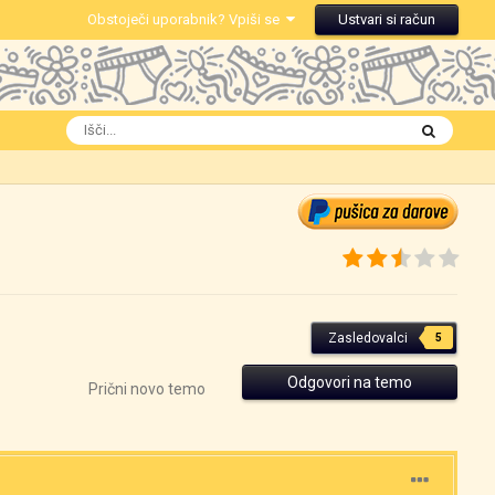
Obstoječi uporabnik? Vpiši se
Ustvari si račun
Zasledovalci
5
Odgovori na temo
Prični novo temo