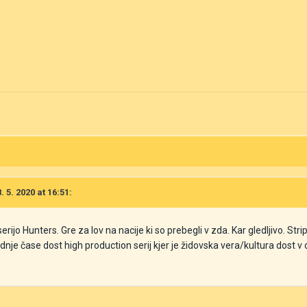
 5. 2020 at 16:51:
ijo Hunters. Gre za lov na nacije ki so prebegli v zda. Kar gledljivo. Strip
je čase dost high production serij kjer je židovska vera/kultura dost v