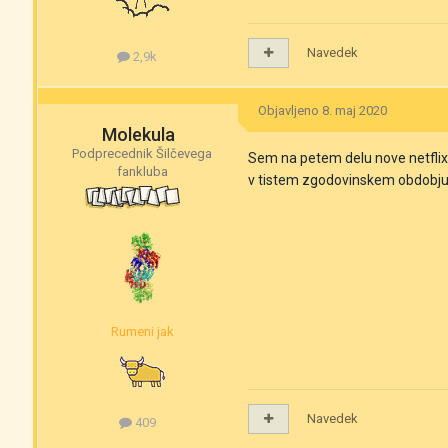
Navedek
2,9k
Objavljeno
8. maj 2020
Molekula
Podprecednik Šilčevega
Sem na petem delu nove netflixove
fankluba
v tistem zgodovinskem obdobj
Rumeni jak
Navedek
409