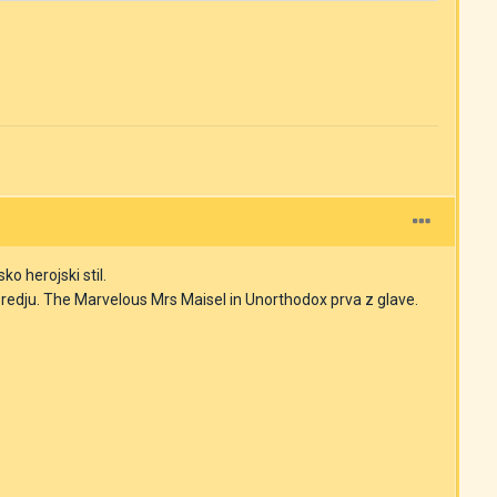
ko herojski stil.
predju. The Marvelous Mrs Maisel in Unorthodox prva z glave.