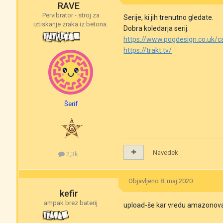
RAVE
Pervibrator - stroj za
Serije, ki jih trenutno gledate.
iztiskanje zraka iz betona.
Dobra koledarja serij:
https://www.pogdesign.co.uk/c
https://trakt.tv/
Šerif
Navedek
2,3k
Objavljeno
8. maj 2020
kefir
ampak brez baterij
upload-še kar vredu amazonova