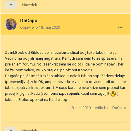
Navedek
DaCapo
Objavljeno
18. maj 2020
Za inkBook od Biblosa sem načeloma slišal bolj tako-tako mnenja.
Večinoma bolj ali manj negativna. Ker tudi sam sem to že spraševal na
prejšnjem forumu. No, zaenkrat sem se odločil, da ne bom nabavil, ker
če že, bom veliko, veliko prej dal priložnost Kobo-tu.
Drugače pa, če imaš kakšno tablico si naloži Biblos app. Zadeva deluje
(presenetljivo) zelo OK, ampak seveda je verjetno odvisno tudi od same
tablice (pač velikost, ekran...). V času karantenske krize sem prebral kar
precej knjig na iPadu (večinoma izposojenih, kupil sem zgolj It
),
tako na Biblos app kot na Kindle app.
18. maj 2020
uredilo bitje DaCapo
Navedek