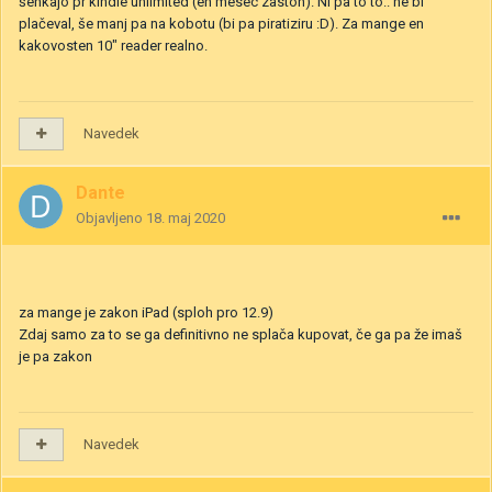
šenkajo pr kindle unlimited (en mesec zaston). Ni pa to to.. ne bi
plačeval, še manj pa na kobotu (bi pa piratiziru :D). Za mange en
kakovosten 10" reader realno.
Navedek
Dante
Objavljeno
18. maj 2020
za mange je zakon iPad (sploh pro 12.9)
Zdaj samo za to se ga definitivno ne splača kupovat, če ga pa že imaš
je pa zakon
Navedek