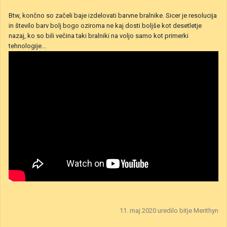
Btw, končno so začeli baje izdelovati barvne bralnike. Sicer je resolucija
in število barv bolj bogo oziroma ne kaj dosti boljše kot desetletje
nazaj, ko so bili večina taki bralniki na voljo samo kot primerki
tehnologije...
11. maj 2020
uredilo bitje Merithyn