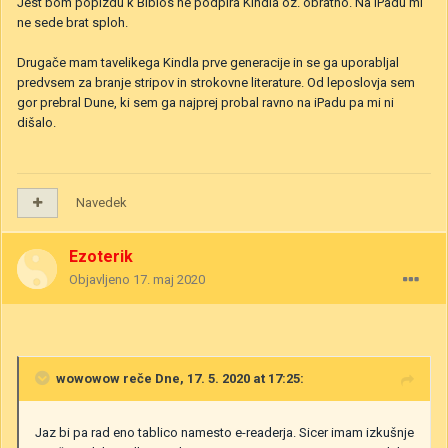
Jest bom popizdu k Biblos ne podpira Kindla oz. obratno. Na iPadu mi
ne sede brat sploh.
Drugače mam tavelikega Kindla prve generacije in se ga uporabljal
predvsem za branje stripov in strokovne literature. Od leposlovja sem
gor prebral Dune, ki sem ga najprej probal ravno na iPadu pa mi ni
dišalo.
Navedek
Ezoterik
Objavljeno
17. maj 2020
wowowow
reče Dne, 17. 5. 2020 at 17:25:
Jaz bi pa rad eno tablico namesto e-readerja. Sicer imam izkušnje