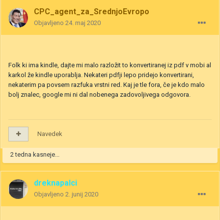
CPC_agent_za_SrednjoEvropo
Objavljeno
24. maj 2020
Folk ki ima kindle, dajte mi malo razložit to konvertiranej iz pdf v mobi al
karkol že kindle uporablja. Nekateri pdfji lepo pridejo konvertirani,
nekaterim pa povsem razfuka vrstni red. Kaj je tle fora, če je kdo malo
bolj znalec, google mi ni dal nobenega zadovoljivega odgovora.
Navedek
2 tedna kasneje...
dreknapalci
Objavljeno
2. junij 2020