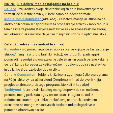
Na PC-ju je dobro imeti za nalganje na bralnik:
Calibre
-
za ureditev svoje elektronke knjižnice in konvertiranje med
formati, če si lastite bralnik, ki bere samo določene formate
KindleComicConverter
(aka kcc)
- če betere mange ali stripe na ne-
androidnih bralnikih nepogrešljiv za procesiranje arhivov v mobi/epub s
tem da ima že prednastavljene nastavitve za vse znane bralnike skoraj
in ti obreže in skalira tako da je čim manj belih robov in optimalna slika
Ostalo (predvsem za andoid bralnike):
Koreader
- nič posebnega, če en app za branje knjig je pa kul za branje
stripov/mang na android bralnikih (cbz), kjer drugi 3th party app-i
ponavadi ne podpirajo osveževanje cele strani (in včasih ostane kakšna
senca) kar pa koreader za veliko večino modelov podpira v nastavitvah
in pa lahko ti obreže bele robove slik...
Calibre Companion
- folder s knjižnico iz zgornjega Calibre programa
na PC-ju lahko synca-aš na cloud (Dropbox) in imaš do svojih knjig
pregleden dostop prek tega programa kjerkoli in kadarkoli.
Tachiyomi
- bere lokalni katalog mang/stripov v cbz ali možnost
prenosa mang prek katalogov online strani. Integrira se tudi z
določenimi stranmi, kjer lahko trackaš svoj napredek. Predvsem
orentirano na mange. V nastavitvah podpira tudi prilagoditve in
pametno obrezovanje slike.