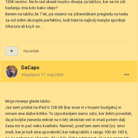
130€ recimo. Ne bi rad skesil mucho dinarja za tablico, ker se mi zdi
bedarija. Ima kdo kako idejo?
Berem na tablici že 7 let, pa vseeno na zdravniškem pregledu na testu
za vid vidim skorajda perfektno, tudi tiste ta najbolj manjše spodnje
črke/ure ali koj k so...
Navedek
DaCapo
Objavljeno
17. maj 2020
Moje mnenje glede tablic:
Jaz sem pristal na iPad 6 128 GB (kar sicer ni v tvojem budgetu) in
nimam ene slabe kritike. To izpostavljam samo zato, ker želim povedati,
da je boljše (seveda enkrat na n-let) skeširati več in imaš potem dalj
časa mir in pač neko kvaliteto. Namreč, pred tem sem imel (oz. smo
imeli, ker je tudi sine uporabnik) kar nekaj tablic v rangu 100 do 160 €,