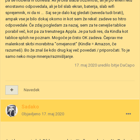
pa se nobena ni obnesla. Ali je bila slaba odzivnost, ali je po enem letu
enostavno odpovedala, ali je bil slab ekran, baterija, slab wifi
sprejemnik, ni da ni … Saj se je dalo kaj gledati (seveda tudi brati),
ampak vse je bilo dokaj okorno in kot sem že rekel: zadeve so hitro
odpovedale. Če zdaj pogledam za nazaj, sem za te cenejše tablice
porabil več, kot pa za trenutnega Appla. Je pa tudi res, da Kindla kot
tablice sploh ne poznam. Mogoče je čisto OK zadeva. Čeprav me
malenkost skrbi morebitna "omejenost" (Kindle = Amazon, če
razumeš). Bo že znal še kdo drug kaj več povedati / priporočati. To je
samo neko moje mnenje/razmišljanje.
17. maj 2020
uredilo bitje DaCapo
Navedek
Sadako
Objavljeno
17. maj 2020