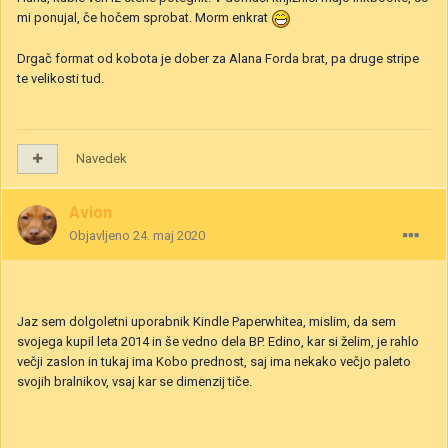
mi ponujal, če hočem sprobat. Morm enkrat
Drgač format od kobota je dober za Alana Forda brat, pa druge stripe
te velikosti tud.
Navedek
Avion
Objavljeno
24. maj 2020
Jaz sem dolgoletni uporabnik Kindle Paperwhitea, mislim, da sem
svojega kupil leta 2014 in še vedno dela BP. Edino, kar si želim, je rahlo
večji zaslon in tukaj ima Kobo prednost, saj ima nekako večjo paleto
svojih bralnikov, vsaj kar se dimenzij tiče.