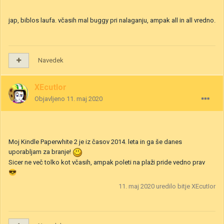
jap, biblos laufa. včasih mal buggy pri nalaganju, ampak all in all vredno.
Navedek
XEcutIor
Objavljeno
11. maj 2020
Moj Kindle Paperwhite 2 je iz časov 2014. leta in ga še danes
uporabljam za branje!
Sicer ne več tolko kot včasih, ampak poleti na plaži pride vedno prav
😎
11. maj 2020
uredilo bitje XEcutIor