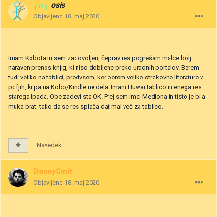
╭∩╮
osis
Objavljeno
18. maj 2020
Imam Kobota in sem zadovoljen, čeprav res pogrešam malce bolj
naraven prenos knjig, ki niso dobljene preko uradnih portalov. Berem
tudi veliko na tablici, predvsem, ker berem veliko strokovne literature v
pdfjih, ki pa na Kobo/Kindle ne dela. Imam Huwai tablico in enega res
starega Ipada. Obe zadevi sta OK. Prej sem imel Mediona in tisto je bila
muka brat, tako da se res splača dat mal več za tablico.
Navedek
DannySmit
Objavljeno
18. maj 2020