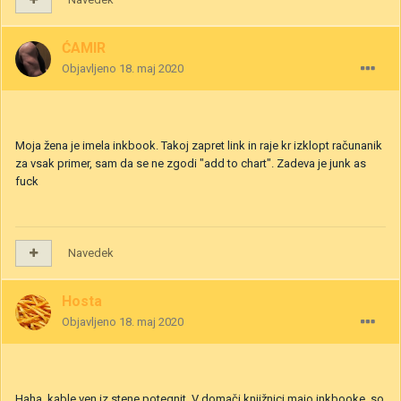
ĆAMIR
Objavljeno
18. maj 2020
Moja žena je imela inkbook. Takoj zapret link in raje kr izklopt računanik
za vsak primer, sam da se ne zgodi "add to chart". Zadeva je junk as
fuck
Navedek
Hosta
Objavljeno
18. maj 2020
Haha, kable ven iz stene potegnit. V domači knjižnici majo inkbooke, so