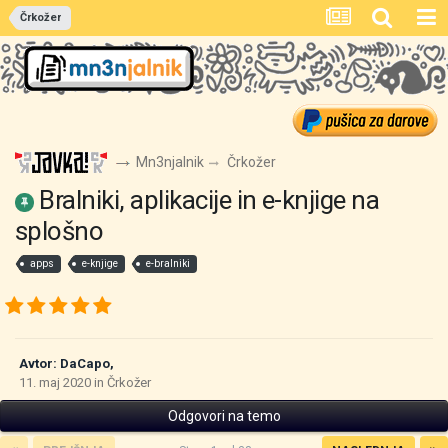
Črkožer
Mn3njalnik
Črkožer
Bralniki, aplikacije in e-knjige na
splošno
apps
e-knjige
e-bralniki
Avtor:
DaCapo
,
11. maj 2020
in
Črkožer
Odgovori na temo