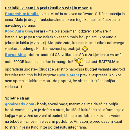
Bralniki, ki sem jih preizkusil do zdaj in mnenje
Paperwhite Kindle
- zelo tekoč in odziven software. Odlična baterija in
cena. Malo je drugih funkcionalnosti izven tega kar se ne tiče izrecno
navadnega branja.
Kobo Aura One
/Forma
- malo slabši/manj odziven software in
baterija. Mi je pa Kobo nekako vseeno malo bolj pri srcu kot Kindle
(ekran in lučka je zlo kul). Mogoče zato, ker nisem imel nikoli nobenega
visokorazrednega Kindla možnost uporabljat.
Boyue Alita
- dobro: android OS, velikost in SD reža kjer lahko vstaviš
notri 500GB karico za stripe in mange lol!
, slabost: BATERIJA in
sporadični update-i (drugače verjetno najboljša budget varianta android
bralnika trenutno bi bil verjetno
Boyue Mars
prek aliexpressa, kolikor
sem spremljal lahko me pa kdo popravi, če obstaja kakšna boljša
varianta...)
Spletne strani:
goodreads.com
- book/social page; menim da ima daleč najboljši
book community in je defacto stran, ko iščeš kakršne koli informacije o
knjiga + povežeš se z enimi parimi, ki imajo podoben okus in si vedno
na tekočem z novimi releasi in podobno. Amazon je pred časom kupil
to stran in je na Kindlih že po defaultu integrirana.