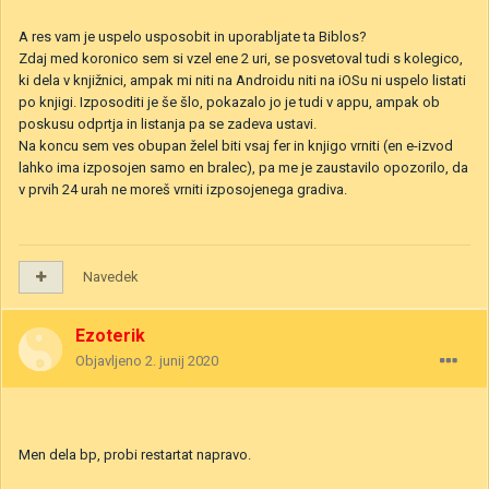
A res vam je uspelo usposobit in uporabljate ta Biblos?
Zdaj med koronico sem si vzel ene 2 uri, se posvetoval tudi s kolegico,
ki dela v knjižnici, ampak mi niti na Androidu niti na iOSu ni uspelo listati
po knjigi. Izposoditi je še šlo, pokazalo jo je tudi v appu, ampak ob
poskusu odprtja in listanja pa se zadeva ustavi.
Na koncu sem ves obupan želel biti vsaj fer in knjigo vrniti (en e-izvod
lahko ima izposojen samo en bralec), pa me je zaustavilo opozorilo, da
v prvih 24 urah ne moreš vrniti izposojenega gradiva.
Navedek
Ezoterik
Objavljeno
2. junij 2020
Men dela bp, probi restartat napravo.