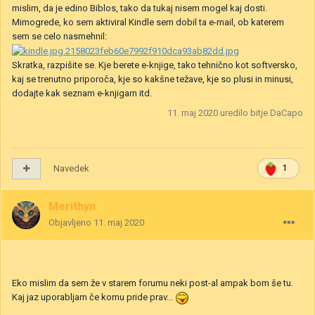
mislim, da je edino Biblos, tako da tukaj nisem mogel kaj dosti.
Mimogrede, ko sem aktiviral Kindle sem dobil ta e-mail, ob katerem
sem se celo nasmehnil:
Skratka, razpišite se. Kje berete e-knjige, tako tehnično kot softversko,
kaj se trenutno priporoča, kje so kakšne težave, kje so plusi in minusi,
dodajte kak seznam e-knjigarn itd.
11. maj 2020
uredilo bitje DaCapo
Navedek
1
Merithyn
Objavljeno
11. maj 2020
Eko mislim da sem že v starem forumu neki post-al ampak bom še tu.
Kaj jaz uporabljam če komu pride prav...