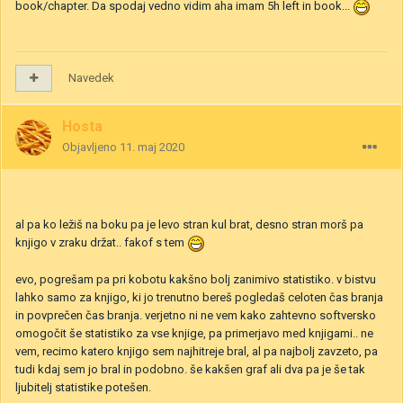
book/chapter. Da spodaj vedno vidim aha imam 5h left in book...
Navedek
Hosta
Objavljeno
11. maj 2020
al pa ko ležiš na boku pa je levo stran kul brat, desno stran morš pa
knjigo v zraku držat.. fakof s tem
evo, pogrešam pa pri kobotu kakšno bolj zanimivo statistiko. v bistvu
lahko samo za knjigo, ki jo trenutno bereš pogledaš celoten čas branja
in povprečen čas branja. verjetno ni ne vem kako zahtevno softversko
omogočit še statistiko za vse knjige, pa primerjavo med knjigami.. ne
vem, recimo katero knjigo sem najhitreje bral, al pa najbolj zavzeto, pa
tudi kdaj sem jo bral in podobno. še kakšen graf ali dva pa je še tak
ljubitelj statistike potešen.