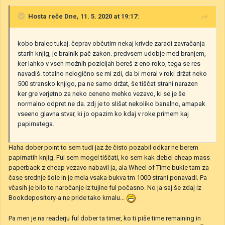
Hosta
reče Dne, 11. 5. 2020 at 19:17:
kobo bralec tukaj. čeprav občutim nekaj krivde zaradi zavračanja
starih knjig, je bralnik pač zakon. predvsem udobje med branjem,
ker lahko v vseh možnih pozicijah bereš z eno roko, tega se res
navadiš. totalno nelogično se mi zdi, da bi moral v roki držat neko
500 stransko knjigo, pa ne samo držat, še tiščat strani narazen
ker gre verjetno za neko ceneno mehko vezavo, ki se je še
normalno odpret ne da. zdj je to slišat nekoliko banalno, amapak
vseeno glavna stvar, ki jo opazim ko kdaj v roke primem kaj
papirnatega.
Haha dober point to sem tudi jaz že čisto pozabil odkar ne berem
papirnatih knjig. Ful sem mogel tiščati, ko sem kak debel cheap mass
paperback z cheap vezavo nabavil ja, ala Wheel of Time bukle tam za
čase srednje šole in je mela vsaka bukva tm 1000 strani ponavadi. Pa
včasih je bilo to naročanje iz tujine ful počasno. No ja saj še zdaj iz
Bookdepository-a ne pride tako kmalu...
Pa men je na readerju ful dober ta timer, ko ti piše time remaining in