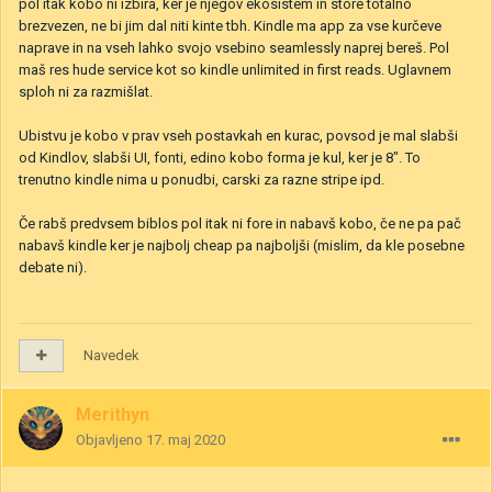
pol itak kobo ni izbira, ker je njegov ekosistem in store totalno
brezvezen, ne bi jim dal niti kinte tbh. Kindle ma app za vse kurčeve
naprave in na vseh lahko svojo vsebino seamlessly naprej bereš. Pol
maš res hude service kot so kindle unlimited in first reads. Uglavnem
sploh ni za razmišlat.
Ubistvu je kobo v prav vseh postavkah en kurac, povsod je mal slabši
od Kindlov, slabši UI, fonti, edino kobo forma je kul, ker je 8". To
trenutno kindle nima u ponudbi, carski za razne stripe ipd.
Če rabš predvsem biblos pol itak ni fore in nabavš kobo, če ne pa pač
nabavš kindle ker je najbolj cheap pa najboljši (mislim, da kle posebne
debate ni).
Navedek
Merithyn
Objavljeno
17. maj 2020