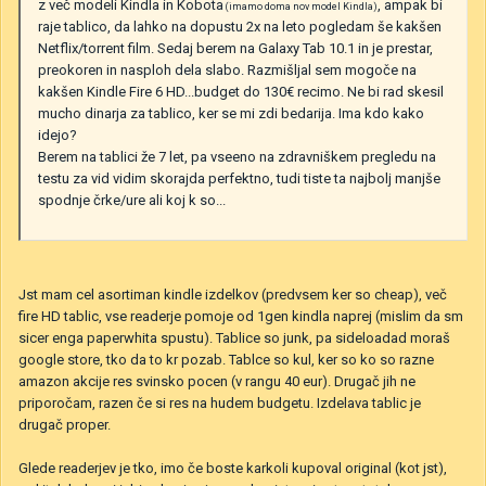
z več modeli Kindla in Kobota
, ampak bi
(imamo doma nov model Kindla)
raje tablico, da lahko na dopustu 2x na leto pogledam še kakšen
Netflix/torrent film. Sedaj berem na Galaxy Tab 10.1 in je prestar,
preokoren in nasploh dela slabo. Razmišljal sem mogoče na
kakšen Kindle Fire 6 HD...budget do 130€ recimo. Ne bi rad skesil
mucho dinarja za tablico, ker se mi zdi bedarija. Ima kdo kako
idejo?
Berem na tablici že 7 let, pa vseeno na zdravniškem pregledu na
testu za vid vidim skorajda perfektno, tudi tiste ta najbolj manjše
spodnje črke/ure ali koj k so...
Jst mam cel asortiman kindle izdelkov (predvsem ker so cheap), več
fire HD tablic, vse readerje pomoje od 1gen kindla naprej (mislim da sm
sicer enga paperwhita spustu). Tablice so junk, pa sideloadad moraš
google store, tko da to kr pozab. Tablce so kul, ker so ko so razne
amazon akcije res svinsko pocen (v rangu 40 eur). Drugač jih ne
priporočam, razen če si res na hudem budgetu. Izdelava tablic je
drugač proper.
Glede readerjev je tko, imo če boste karkoli kupoval original (kot jst),