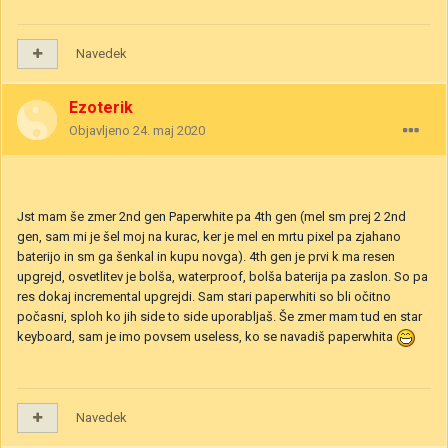
Navedek
Ezoterik
Objavljeno
24. maj 2020
Jst mam še zmer 2nd gen Paperwhite pa 4th gen (mel sm prej 2 2nd
gen, sam mi je šel moj na kurac, ker je mel en mrtu pixel pa zjahano
baterijo in sm ga šenkal in kupu novga). 4th gen je prvi k ma resen
upgrejd, osvetlitev je bolša, waterproof, bolša baterija pa zaslon. So pa
res dokaj incremental upgrejdi. Sam stari paperwhiti so bli očitno
počasni, sploh ko jih side to side uporabljaš. Še zmer mam tud en star
keyboard, sam je imo povsem useless, ko se navadiš paperwhita
Navedek