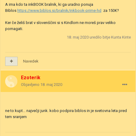
A ima kdo ta inkBOOK bralnik, ki ga uradno ponuja
Biblos
https://www.biblos.si/bralnik/inkbook-prime-hd
za 150€?
Ker če želiš brat v slovenščini si s Kindlom ne moreš prav veliko
pomagati.
18. maj 2020
uredilo bitje Kunta Kinte
Navedek
Ezoterik
Objavljeno
18. maj 2020
ne to kupt... največji junk. kobo podpira biblos in je svetovna leta pred
tem sranjem