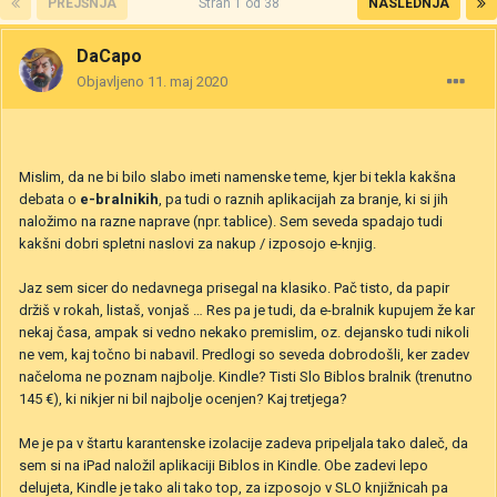
PREJŠNJA
Stran 1 od 38
NASLEDNJA
DaCapo
Objavljeno
11. maj 2020
Mislim, da ne bi bilo slabo imeti namenske teme, kjer bi tekla kakšna
debata o
e-bralnikih
, pa tudi o raznih aplikacijah za branje, ki si jih
naložimo na razne naprave (npr. tablice). Sem seveda spadajo tudi
kakšni dobri spletni naslovi za nakup / izposojo e-knjig.
Jaz sem sicer do nedavnega prisegal na klasiko. Pač tisto, da papir
držiš v rokah, listaš, vonjaš … Res pa je tudi, da e-bralnik kupujem že kar
nekaj časa, ampak si vedno nekako premislim, oz. dejansko tudi nikoli
ne vem, kaj točno bi nabavil. Predlogi so seveda dobrodošli, ker zadev
načeloma ne poznam najbolje. Kindle? Tisti Slo Biblos bralnik (trenutno
145 €), ki nikjer ni bil najbolje ocenjen? Kaj tretjega?
Me je pa v štartu karantenske izolacije zadeva pripeljala tako daleč, da
sem si na iPad naložil aplikaciji Biblos in Kindle. Obe zadevi lepo
delujeta, Kindle je tako ali tako top, za izposojo v SLO knjižnicah pa