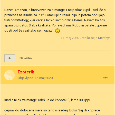
Razen Amazon je brezvezen za e-mange. Ene parkat kupil... tudi če si
preneseš na Kindle za PC ful omejujejo resolucijo in potem ponujajo
tisti comiXology, kjer večina lahko samo online bereš. Nevem kaj tok
šparajo prostor. Slaba kvaliteta. Ponavadi ima Kobo in ostale trgovine
dosti boljše vsaj tako sem opazil.
17. maj 2020
uredilo bitje Merithyn
Navedek
Ezoterik
Objavljeno
17. maj 2020
kindle ni ok za mange, rabš un od kobota 8", k ma 300 ppi.
čeprav do določene mere so tanovi readerji bolši. Sej jih kr precej