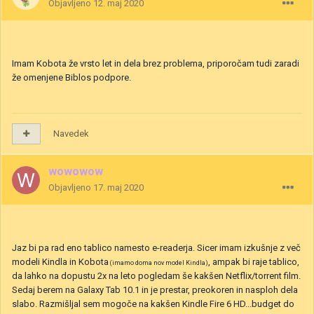
Objavljeno
12. maj 2020
Imam Kobota že vrsto let in dela brez problema, priporočam tudi zaradi
že omenjene Biblos podpore.
Navedek
wowowow
Objavljeno
17. maj 2020
Jaz bi pa rad eno tablico namesto e-readerja. Sicer imam izkušnje z več
modeli Kindla in Kobota
, ampak bi raje tablico,
(imamo doma nov model Kindla)
da lahko na dopustu 2x na leto pogledam še kakšen Netflix/torrent film.
Sedaj berem na Galaxy Tab 10.1 in je prestar, preokoren in nasploh dela
slabo. Razmišljal sem mogoče na kakšen Kindle Fire 6 HD...budget do