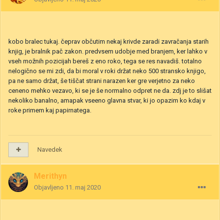
kobo bralec tukaj. čeprav občutim nekaj krivde zaradi zavračanja starih
knjig, je bralnik pač zakon. predvsem udobje med branjem, ker lahko v
vseh možnih pozicijah bereš z eno roko, tega se res navadiš. totalno
nelogično se mi zdi, da bi moral v roki držat neko 500 stransko knjigo,
pa ne samo držat, še tiščat strani narazen ker gre verjetno za neko
ceneno mehko vezavo, ki se je še normalno odpret ne da. zdj je to slišat
nekoliko banalno, amapak vseeno glavna stvar, ki jo opazim ko kdaj v
roke primem kaj papirnatega.
Navedek
Merithyn
Objavljeno
11. maj 2020