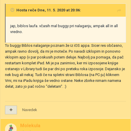
Hosta
reče Dne, 11. 5. 2020 at 20:06:
jap, biblos laufa. včasih mal buggy pri nalaganju, ampak all in all
vredno.
To buggy Biblos nalaganje poznam že iz iOS appa. Sicer res občasno,
ampak ravno dovolj, da mi je moteče. Po navadi izklopim in ponovno
vklopim app (v par poskusih potem deluje. Najbolj pa pomaga, da pač
restartam komplet iPad. Mi je pa zanimivo, ker mi izposojene knjige
ostanejo v Library tudi še par dni po preteku roka izposoje. Dejansko je
nek bug ali nekaj. Tudi če na spletni strani Biblosa (na PC-ju) kliknem
Vrni, mi na iPadu knjiga še vedno ostane. Neke zbirke nimam namena
delat, zato jo pač ročno "deletam".
:)
Navedek
Molekula