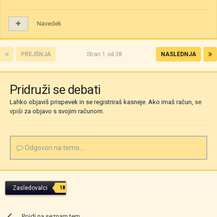
Navedek
PREJŠNJA
Stran 1 od 38
NASLEDNJA
Pridruži se debati
Lahko objaviš prispevek in se registriraš kasneje. Ako imaš račun,
se
vpiši
za objavo s svojim računom.
Odgovori na temo...
Zasledovalci
18
Pojdi na seznam tem