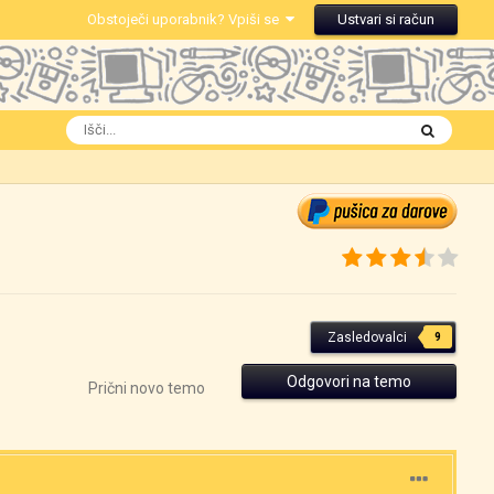
Obstoječi uporabnik? Vpiši se
Ustvari si račun
Zasledovalci
9
Odgovori na temo
Prični novo temo