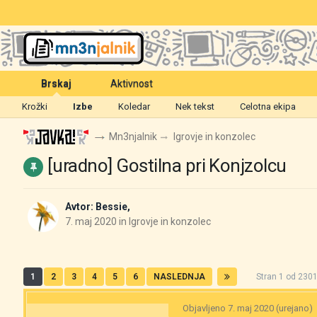
Brskaj
Aktivnost
Krožki
Izbe
Koledar
Nek tekst
Celotna ekipa
Mn3njalnik
Igrovje in konzolec
[uradno] Gostilna pri Konjzolcu
Avtor:
Bessie
,
7. maj 2020
in
Igrovje in konzolec
1
2
3
4
5
6
NASLEDNJA
Stran 1 od 23
Objavljeno
7. maj 2020
(urejano)