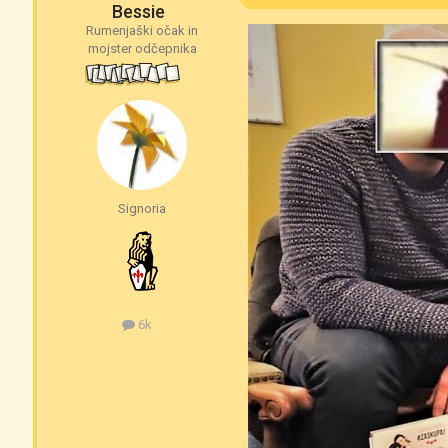
Bessie
Rumenjaški očak in
mojster odčepnika
Signoria
6k