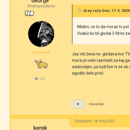
George
Strahopezdljivec
Arey
reče Dne, 17. 5. 2020
Mislim, ce to da moras tv pol
Vsakic ko bli gledal 3 filme z
Rumeni jak
Jaz niti žena ne gledava live T
mora pri sebi razmislit za kaj ga
zadovoljen, pa tudi live tv se o
zgodilo šele prvič
141
Navedek
Objavljeno
18. maj 2020
kemik