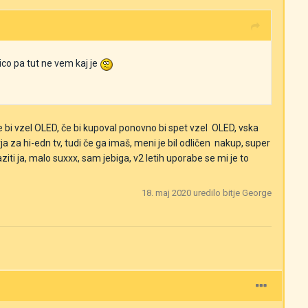
ico pa tut ne vem kaj je
 bi vzel OLED, če bi kupoval ponovno bi spet vzel OLED, vska
ja za hi-edn tv, tudi če ga imaš, meni je bil odličen nakup, super
iti ja, malo suxxx, sam jebiga, v2 letih uporabe se mi je to
18. maj 2020
uredilo bitje George