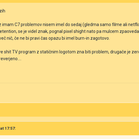
zih
az imam C7 problemov nisem imel do sedaj (gledma samo filme ali netfli
etention, se je videl znak, pognal pixel shight nato pa mulcem zpaoved
več nič, če ne bi pravi čas opazu bi imel burn-in zagotovo.
ive shit TV program z statičnim logotom zna biti problem, drugače je ze
everjeno....
at 17:57: