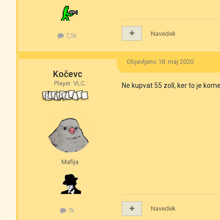
Navedek
7,3k
Objavljeno
18. maj 2020
Kočevc
Player. VLC.
Ne kupvat 55 zoll, ker to je kom
Mafija
Navedek
7k