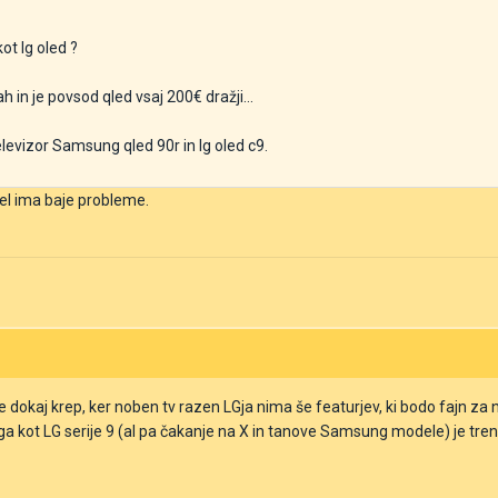
ot lg oled ?
in je povsod qled vsaj 200€ dražji...
levizor Samsung qled 90r in lg oled c9.
el ima baje probleme.
)
 to je dokaj krep, ker noben tv razen LGja nima še featurjev, ki bodo faj
zga kot LG serije 9 (al pa čakanje na X in tanove Samsung modele) je tr