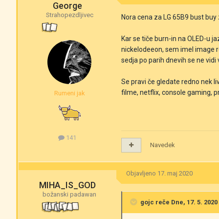
George
Strahopezdljivec
Nora cena za LG 65B9 bust buy 
Kar se tiče burn-in na OLED-u j
nickelodeeon, sem imel image r
sedja po parih dnevih se ne vidi 
Se pravi če gledate redno nek l
filme, netflix, console gaming, pr
Rumeni jak
141
Navedek
Objavljeno
17. maj 2020
MIHA_IS_GOD
božanski padawan
gojc
reče Dne, 17. 5. 2020 