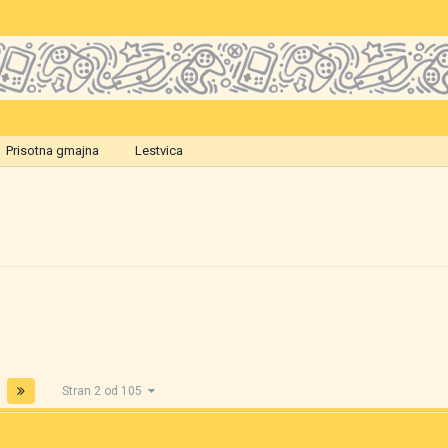
Prisotna gmajna
Lestvica
Stran 2 od 105
)