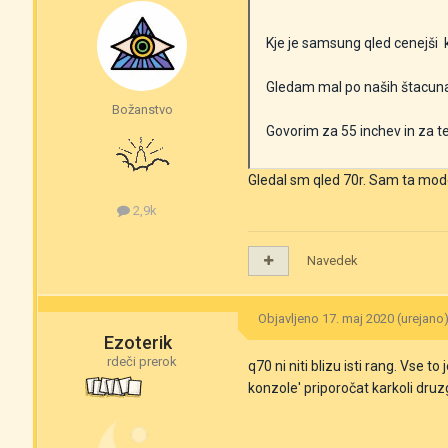
Kje je samsung qled cenejši k
Gledam mal po naših štacunah 
Božanstvo
Govorim za 55 inchev in za te
Gledal sm qled 70r. Sam ta mod
2,9k
Navedek
Objavljeno
17. maj 2020
(urejano
Ezoterik
rdeči prerok
q70 ni niti blizu isti rang. Vse
konzole' priporočat karkoli dru