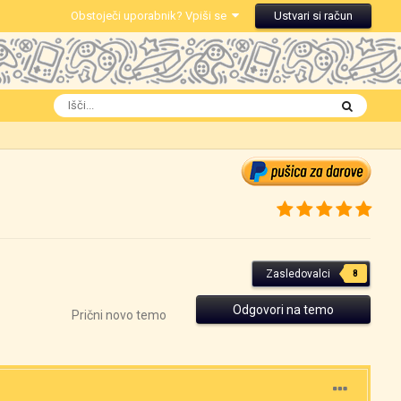
Obstoječi uporabnik? Vpiši se
Ustvari si račun
Zasledovalci
8
Odgovori na temo
Prični novo temo