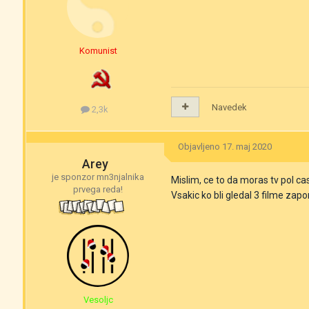
Komunist
Navedek
2,3k
Objavljeno
17. maj 2020
Arey
je sponzor mn3njalnika
Mislim, ce to da moras tv pol ca
prvega reda!
Vsakic ko bli gledal 3 filme zapo
Vesoljc