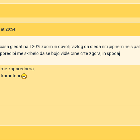
 at 20:54:
 casa gledat na 120% zoom ni dovolj razlog da oleda niti pipnem ne s pal
apored bi me skrbelo da se bojo vidle crne crte zgoraj in spodaj.
i filme zaporedoma,
v karanteni
)