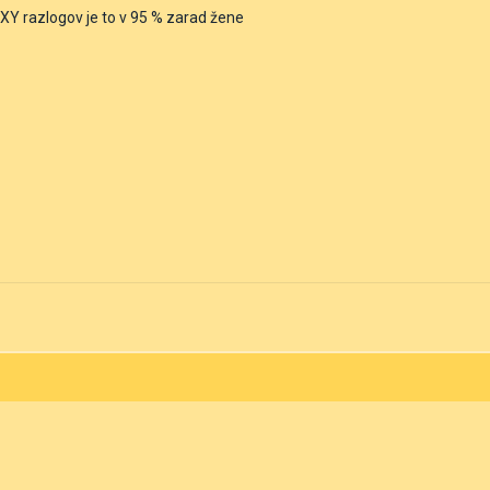
 XY razlogov je to v 95 % zarad žene
)