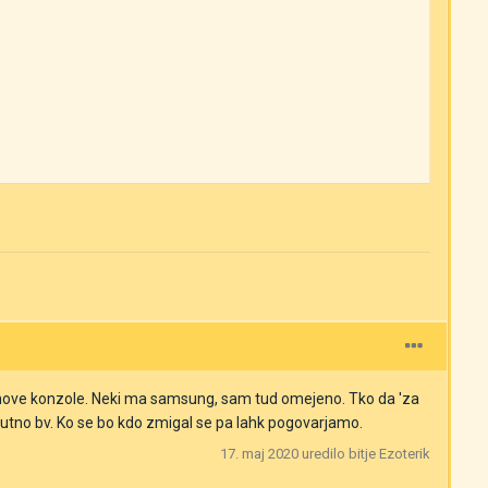
n za nove konzole. Neki ma samsung, sam tud omejeno. Tko da 'za
enutno bv. Ko se bo kdo zmigal se pa lahk pogovarjamo.
17. maj 2020
uredilo bitje Ezoterik