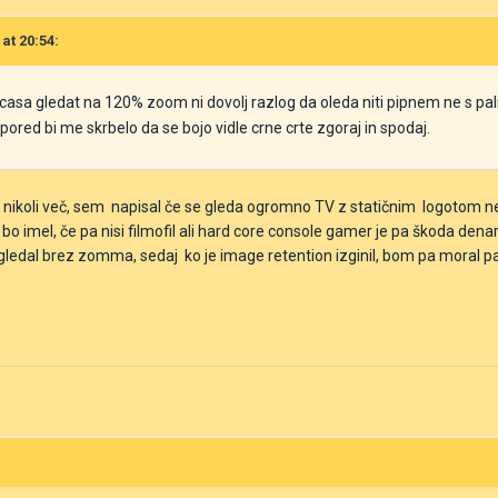
 at 20:54:
 casa gledat na 120% zoom ni dovolj razlog da oleda niti pipnem ne s pal
apored bi me skrbelo da se bojo vidle crne crte zgoraj in spodaj.
V nikoli več, sem napisal če se gleda ogromno TV z statičnim logotom ne
 bo imel, če pa nisi filmofil ali hard core console gamer je pa škoda denar
b gledal brez zomma, sedaj ko je image retention izginil, bom pa moral paz