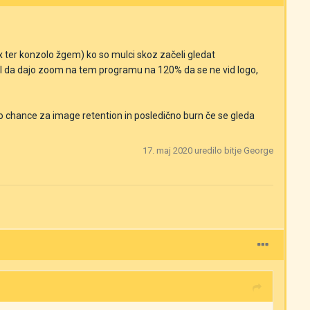
x ter konzolo žgem) ko so mulci skoz začeli gledat
al da dajo zoom na tem programu na 120% da se ne vid logo,
ro chance za image retention in posledično burn če se gleda
17. maj 2020
uredilo bitje George