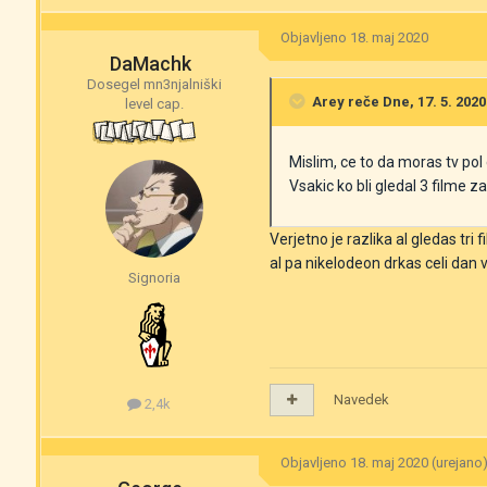
Objavljeno
18. maj 2020
DaMachk
Dosegel mn3njalniški
Arey
reče Dne, 17. 5. 2020
level cap.
Mislim, ce to da moras tv pol
Vsakic ko bli gledal 3 filme z
Verjetno je razlika al gledas tr
al pa nikelodeon drkas celi dan 
Signoria
Navedek
2,4k
Objavljeno
18. maj 2020
(urejano