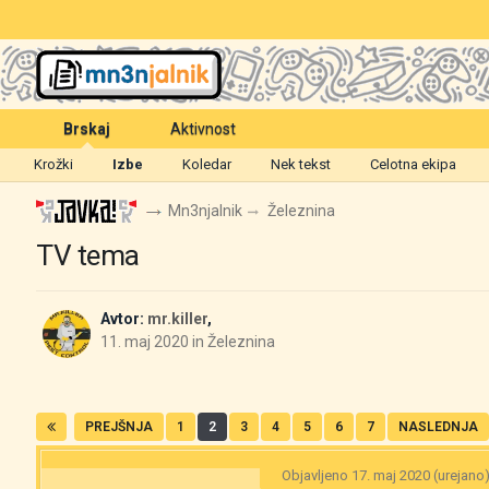
Brskaj
Aktivnost
Krožki
Izbe
Koledar
Nek tekst
Celotna ekipa
Mn3njalnik
Železnina
TV tema
Avtor:
mr.killer
,
11. maj 2020
in
Železnina
PREJŠNJA
1
2
3
4
5
6
7
NASLEDNJA
Objavljeno
17. maj 2020
(urejano