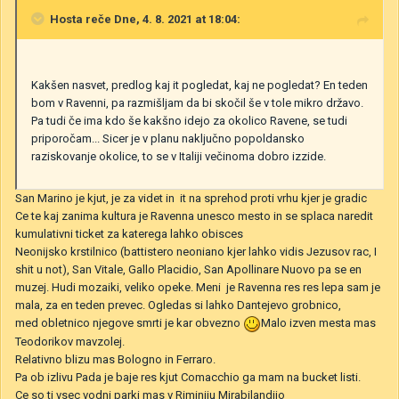
Hosta
reče Dne, 4. 8. 2021 at 18:04:
Kakšen nasvet, predlog kaj it pogledat, kaj ne pogledat? En teden
bom v Ravenni, pa razmišljam da bi skočil še v tole mikro državo.
Pa tudi če ima kdo še kakšno idejo za okolico Ravene, se tudi
priporočam... Sicer je v planu naključno popoldansko
raziskovanje okolice, to se v Italiji večinoma dobro izzide.
San Marino je kjut, je za videt in it na sprehod proti vrhu kjer je gradic
Ce te kaj zanima kultura je Ravenna unesco mesto in se splaca naredit
kumulativni ticket za katerega lahko obisces
Neonijsko krstilnico (battistero neoniano kjer lahko vidis Jezusov rac, I
shit u not), San Vitale, Gallo Placidio, San Apollinare Nuovo pa se en
muzej. Hudi mozaiki, veliko opeke. Meni je Ravenna res res lepa sam je
mala, za en teden prevec. Ogledas si lahko Dantejevo grobnico,
med obletnico njegove smrti je kar obvezno
Malo izven mesta mas
Teodorikov mavzolej.
Relativno blizu mas Bologno in Ferraro.
Pa ob izlivu Pada je baje res kjut Comacchio ga mam na bucket listi.
Ce so ti vsec vodni parki mas v Riminiju Mirabilandijo