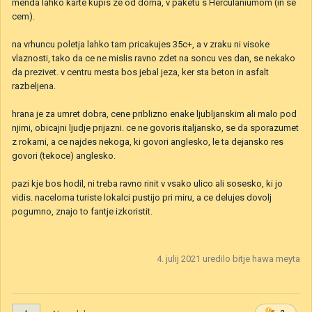
menda lahko karte kupis ze od doma, v paketu s Herculaniumom (in se
cem).
na vrhuncu poletja lahko tam pricakujes 35c+, a v zraku ni visoke
vlaznosti, tako da ce ne mislis ravno zdet na soncu ves dan, se nekako
da prezivet. v centru mesta bos jebal jeza, ker sta beton in asfalt
razbeljena.
hrana je za umret dobra, cene priblizno enake ljubljanskim ali malo pod
njimi, obicajni ljudje prijazni. ce ne govoris italjansko, se da sporazumet
z rokami, a ce najdes nekoga, ki govori anglesko, le ta dejansko res
govori (tekoce) anglesko.
pazi kje bos hodil, ni treba ravno rinit v vsako ulico ali sosesko, ki jo
vidis. naceloma turiste lokalci pustijo pri miru, a ce delujes dovolj
pogumno, znajo to fantje izkoristit.
4. julij 2021
uredilo bitje hawa meyta