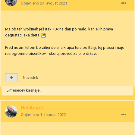
Objavljeno
24. avgust 2021
Ma ob teh vročinah ješ itak 10x na dan po malo, kar je lih prava
degustacijska dieta
Pred novim letom bo ziher še ena krajša tura po Italiji, tej prasci imajo
res ogromno biserčkov - skoraj preveč za eno državo.
Navedek
5 mesecev kasneje...
HellAngel
Objavljeno
1. februar 2022