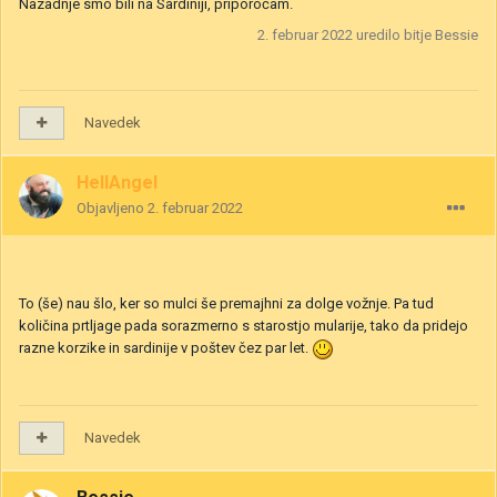
Nazadnje smo bili na Sardiniji, priporočam.
2. februar 2022
uredilo bitje Bessie
Navedek
HellAngel
Objavljeno
2. februar 2022
To (še) nau šlo, ker so mulci še premajhni za dolge vožnje. Pa tud
količina prtljage pada sorazmerno s starostjo mularije, tako da pridejo
razne korzike in sardinije v poštev čez par let.
Navedek