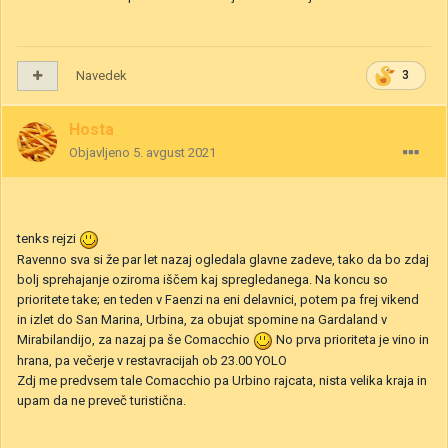
Navedek
3
Hosta
Objavljeno
5. avgust 2021
tenks rejzi
Ravenno sva si že par let nazaj ogledala glavne zadeve, tako da bo zdaj
bolj sprehajanje oziroma iščem kaj spregledanega. Na koncu so
prioritete take; en teden v Faenzi na eni delavnici, potem pa frej vikend
in izlet do San Marina, Urbina, za obujat spomine na Gardaland v
Mirabilandijo, za nazaj pa še Comacchio
No prva prioriteta je vino in
hrana, pa večerje v restavracijah ob 23.00 YOLO
Zdj me predvsem tale Comacchio pa Urbino rajcata, nista velika kraja in
upam da ne preveč turistična.