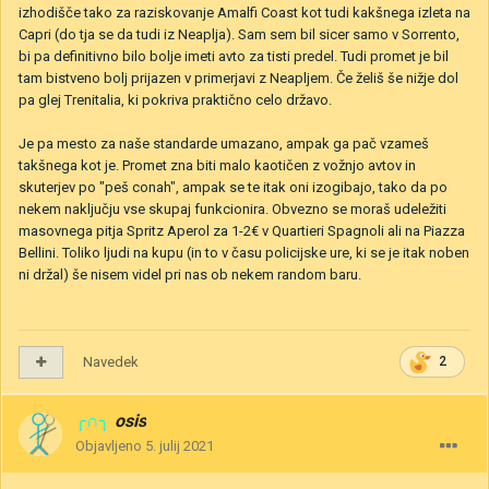
izhodišče tako za raziskovanje Amalfi Coast kot tudi kakšnega izleta na
Capri (do tja se da tudi iz Neaplja). Sam sem bil sicer samo v Sorrento,
bi pa definitivno bilo bolje imeti avto za tisti predel. Tudi promet je bil
tam bistveno bolj prijazen v primerjavi z Neapljem. Če želiš še nižje dol
pa glej Trenitalia, ki pokriva praktično celo državo.
Je pa mesto za naše standarde umazano, ampak ga pač vzameš
takšnega kot je. Promet zna biti malo kaotičen z vožnjo avtov in
skuterjev po "peš conah", ampak se te itak oni izogibajo, tako da po
nekem naključju vse skupaj funkcionira. Obvezno se moraš udeležiti
masovnega pitja Spritz Aperol za 1-2€ v Quartieri Spagnoli ali na Piazza
Bellini. Toliko ljudi na kupu (in to v času policijske ure, ki se je itak noben
ni držal) še nisem videl pri nas ob nekem random baru.
Navedek
2
╭∩╮
osis
Objavljeno
5. julij 2021