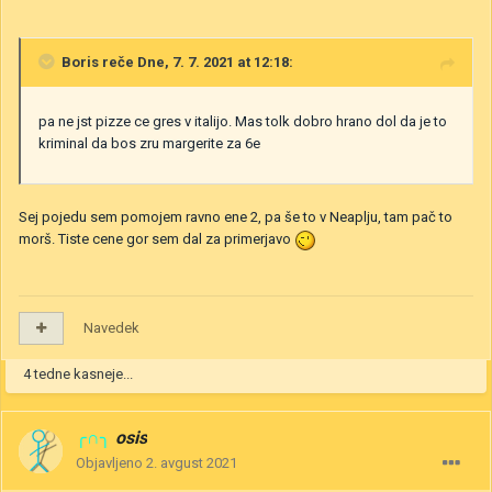
Boris
reče Dne, 7. 7. 2021 at 12:18:
pa ne jst pizze ce gres v italijo. Mas tolk dobro hrano dol da je to
kriminal da bos zru margerite za 6e
Sej pojedu sem pomojem ravno ene 2, pa še to v Neaplju, tam pač to
morš. Tiste cene gor sem dal za primerjavo
Navedek
4 tedne kasneje...
╭∩╮
osis
Objavljeno
2. avgust 2021