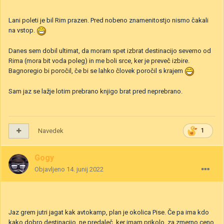
Lani poleti je bil Rim prazen. Pred nobeno znamenitostjo nismo čakali
na vstop.
Danes sem dobil ultimat, da moram spet izbrat destinacijo severno od
Rima (mora bit voda poleg) in me boli srce, ker je preveč izbire.
Bagnoregio bi poročil, če bi se lahko človek poročil s krajem
Sam jaz se lažje lotim prebrano knjigo brat pred neprebrano.
Navedek
1
Gogy
Objavljeno
14. junij 2022
Jaz grem jutri jagat kak avtokamp, plan je okolica Pise. Če pa ima kdo
kako dobro destinacijo, ne predaleč, ker imam prikolo, za zmerno ceno,