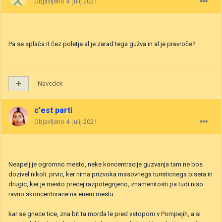
Objavljeno
4. julij 2021
Pa se splača it čez poletje al je zarad tega gužva in al je prevroče?
Navedek
c'est parti
Objavljeno
4. julij 2021
Neapelj je ogromno mesto, neke koncentracije guzvanja tam ne bos
dozivel nikoli. prvic, ker nima prizvoka masovnega turisticnega bisera in
drugic, ker je mesto precej razpotegnjeno, znamenitosti pa tudi niso
ravno skoncentrirane na enem mestu.
kar se gnece tice, zna bit ta morda le pred vstopom v Pompejih, a si