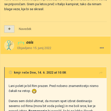
se priporočam. Grem pa letos prvič v Italijo kampirat, tako da nimam
blage veze, kje bi se skrasil.
Navedek
╭∩╮
osis
Objavljeno
15. junij 2022
kmjr
reče Dne, 14. 6. 2022 at 10:08:
Lani poleti je bil Rim prazen. Pred nobeno znamenitostjo nismo
čakali na vstop.
Danes sem dobil ultimat, da moram spet izbrat destinacijo
severno od Rima (mora bit voda poleg) in me boli srce, ker je
preveč izbire.
Bagnoregio
bi poročil, če bi se lahko človek