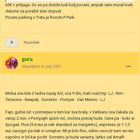
65€ + prtljaga. So se pa dobile tudi bolj poceni, ampak sem moral loviti
datume za porabit stari dopust.
Poceni parking v Trstu je Ronchi P Park.
Navedek
guru
Objavljeno
6. julij 2021
Midva sva bila 2 tedna nazaj dol, cca 9 dni, mali road trip: LJ - Rim -
Terracina - Neapelj - Sorrento - Pompei - San Marino - LJ
Fajn, gužve nič v primerjavi s tem kar sva brala, v Vatikanu sva čakala za
vstop 2 min, v Pompejih sploh nič, vročina precej huda. Cene pa - kokr si
špogaš. Pice (5-6 eur je nek standard za margerito), espresso je 1-1,3
eur, navzgor pa itak ni omejitve. MI je bilo fino, edino navozil sem se res
napolno in bil kar podrt. Sorrento je huda varianta, lahko cel Amalfi