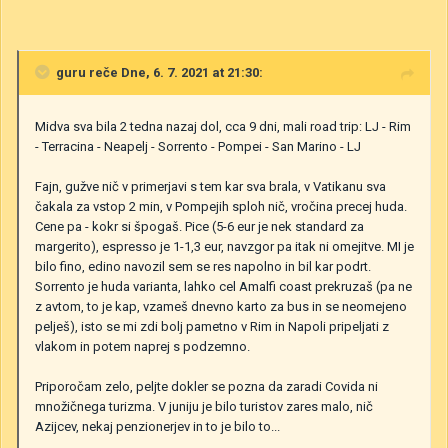
guru
reče Dne, 6. 7. 2021 at 21:30:
Midva sva bila 2 tedna nazaj dol, cca 9 dni, mali road trip: LJ - Rim
- Terracina - Neapelj - Sorrento - Pompei - San Marino - LJ
Fajn, gužve nič v primerjavi s tem kar sva brala, v Vatikanu sva
čakala za vstop 2 min, v Pompejih sploh nič, vročina precej huda.
Cene pa - kokr si špogaš. Pice (5-6 eur je nek standard za
margerito), espresso je 1-1,3 eur, navzgor pa itak ni omejitve. MI je
bilo fino, edino navozil sem se res napolno in bil kar podrt.
Sorrento je huda varianta, lahko cel Amalfi coast prekruzaš (pa ne
z avtom, to je kap, vzameš dnevno karto za bus in se neomejeno
pelješ), isto se mi zdi bolj pametno v Rim in Napoli pripeljati z
vlakom in potem naprej s podzemno.
Priporočam zelo, peljte dokler se pozna da zaradi Covida ni
množičnega turizma. V juniju je bilo turistov zares malo, nič
Azijcev, nekaj penzionerjev in to je bilo to...