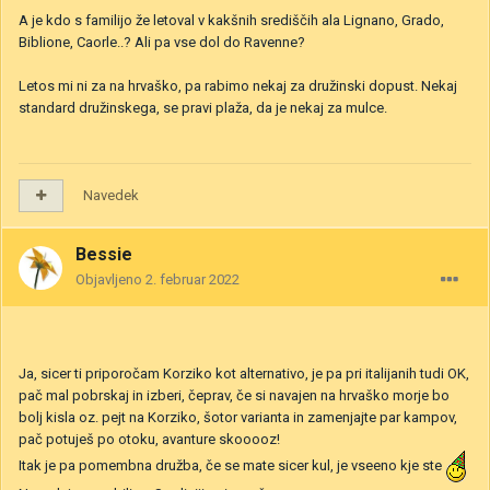
A je kdo s familijo že letoval v kakšnih središčih ala Lignano, Grado,
Biblione, Caorle..? Ali pa vse dol do Ravenne?
Letos mi ni za na hrvaško, pa rabimo nekaj za družinski dopust. Nekaj
standard družinskega, se pravi plaža, da je nekaj za mulce.
Navedek
Bessie
Objavljeno
2. februar 2022
Ja, sicer ti priporočam Korziko kot alternativo, je pa pri italijanih tudi OK,
pač mal pobrskaj in izberi, čeprav, če si navajen na hrvaško morje bo
bolj kisla oz. pejt na Korziko, šotor varianta in zamenjajte par kampov,
pač potuješ po otoku, avanture skooooz!
Itak je pa pomembna družba, če se mate sicer kul, je vseeno kje ste