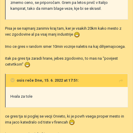
zmerno ceno, se priporočam. Grem pa letos prvič v Italijo
kampirat, tako da nimam blage veze, kje bi se skrasil.
Pisa je se najmanj zanimiv kraj tam, ker je vsakih 20km kako mesto z
vec zgodovine al pa vsaj manj industrije
Imo ce gres v random smer 10min voznje naletis na kaj dihjemajocega.
itak pa gres tja zaradi hrane, jebes zgodovino, to mas na “povijest
cetvrtkom”
osis
reče Dne, 15. 6. 2022 at 17:51:
Hvala za tole
ce gres tja si poglej se vecji Orvieto, ki je povrh vsega proper mesto in
ima jaco katedralo od tiste v firencah