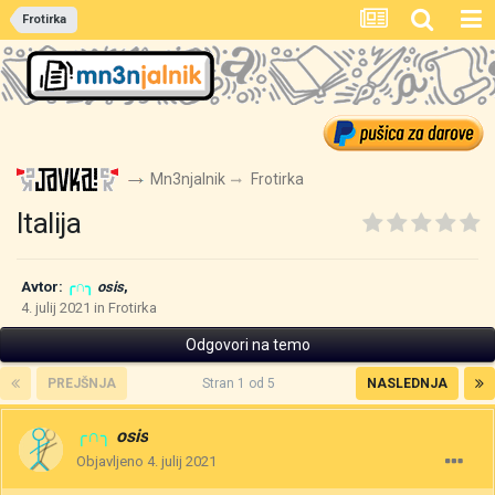
Frotirka
Mn3njalnik
Frotirka
Italija
Avtor:
╭∩╮
osis
,
4. julij 2021
in
Frotirka
Odgovori na temo
PREJŠNJA
Stran 1 od 5
NASLEDNJA
╭∩╮
osis
Objavljeno
4. julij 2021