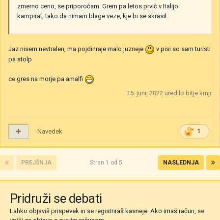
zmerno ceno, se priporočam. Grem pa letos prvič v Italijo
kampirat, tako da nimam blage veze, kje bi se skrasil.
Jaz nisem nevtralen, ma pojdinraje malo juzneje
v pisi so sam turisti
pa stolp
ce gres na morje pa amalfi
15. junij 2022
uredilo bitje kmjr
Navedek
1
PREJŠNJA
Stran 1 od 5
NASLEDNJA
Pridruži se debati
Lahko objaviš prispevek in se registriraš kasneje. Ako imaš račun,
se