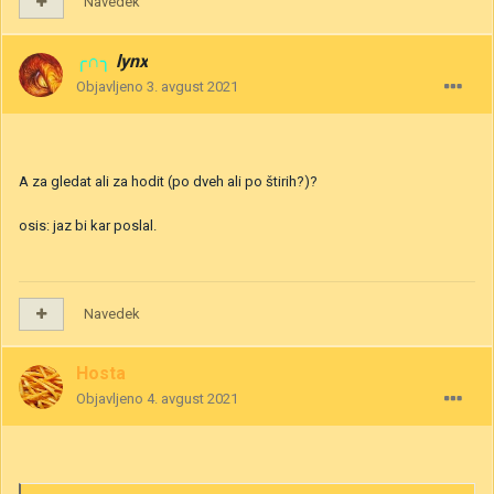
Navedek
╭∩╮
lynx
Objavljeno
3. avgust 2021
A za gledat ali za hodit (po dveh ali po štirih?)?
osis: jaz bi kar poslal.
Navedek
Hosta
Objavljeno
4. avgust 2021