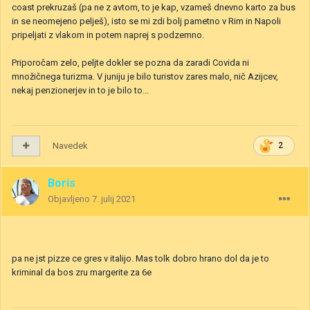
coast prekruzaš (pa ne z avtom, to je kap, vzameš dnevno karto za bus
in se neomejeno pelješ), isto se mi zdi bolj pametno v Rim in Napoli
pripeljati z vlakom in potem naprej s podzemno.
Priporočam zelo, peljte dokler se pozna da zaradi Covida ni
množičnega turizma. V juniju je bilo turistov zares malo, nič Azijcev,
nekaj penzionerjev in to je bilo to...
Navedek
2
Boris
Objavljeno
7. julij 2021
pa ne jst pizze ce gres v italijo. Mas tolk dobro hrano dol da je to
kriminal da bos zru margerite za 6e