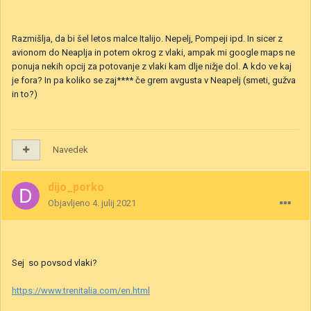
Razmišlja, da bi šel letos malce Italijo. Nepelj, Pompeji ipd. In sicer z
avionom do Neaplja in potem okrog z vlaki, ampak mi google maps ne
ponuja nekih opcij za potovanje z vlaki kam dlje nižje dol. A kdo ve kaj
je fora? In pa koliko se zaj**** če grem avgusta v Neapelj (smeti, gužva
in to?)
Navedek
dijo_porko
Objavljeno
4. julij 2021
Sej so povsod vlaki?
https://www.trenitalia.com/en.html