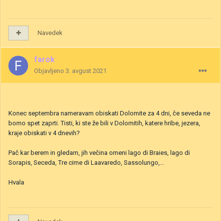
Navedek
farok
Objavljeno
3. avgust 2021
Konec septembra nameravam obiskati Dolomite za 4 dni, če seveda ne
bomo spet zaprti. Tisti, ki ste že bili v Dolomitih, katere hribe, jezera,
kraje obiskati v 4 dnevih?
Pač kar berem in gledam, jih večina omeni lago di Braies, lago di
Sorapis, Seceda, Tre cime di Laavaredo, Sassolungo,...
Hvala