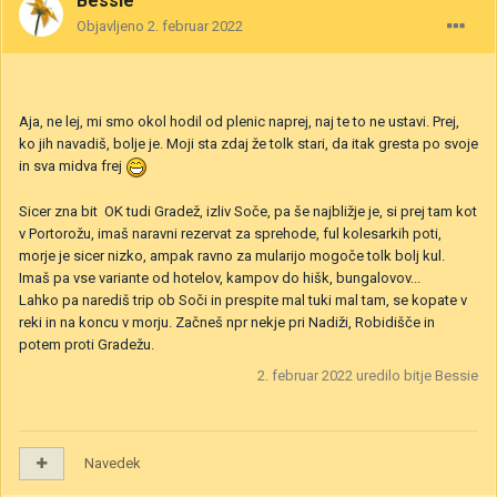
Bessie
Objavljeno
2. februar 2022
Aja, ne lej, mi smo okol hodil od plenic naprej, naj te to ne ustavi. Prej,
ko jih navadiš, bolje je. Moji sta zdaj že tolk stari, da itak gresta po svoje
in sva midva frej
Sicer zna bit OK tudi Gradež, izliv Soče, pa še najbližje je, si prej tam kot
v Portorožu, imaš naravni rezervat za sprehode, ful kolesarkih poti,
morje je sicer nizko, ampak ravno za mularijo mogoče tolk bolj kul.
Imaš pa vse variante od hotelov, kampov do hišk, bungalovov...
Lahko pa narediš trip ob Soči in prespite mal tuki mal tam, se kopate v
reki in na koncu v morju. Začneš npr nekje pri Nadiži, Robidišče in
potem proti Gradežu.
2. februar 2022
uredilo bitje Bessie
Navedek