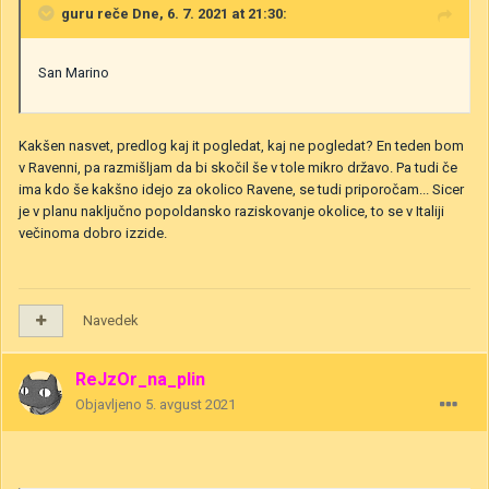
guru
reče Dne, 6. 7. 2021 at 21:30:
San Marino
Kakšen nasvet, predlog kaj it pogledat, kaj ne pogledat? En teden bom
v Ravenni, pa razmišljam da bi skočil še v tole mikro državo. Pa tudi če
ima kdo še kakšno idejo za okolico Ravene, se tudi priporočam... Sicer
je v planu naključno popoldansko raziskovanje okolice, to se v Italiji
večinoma dobro izzide.
Navedek
ReJzOr_na_plin
Objavljeno
5. avgust 2021