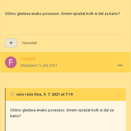
Očitno gledava enako povezavo. Smem vprašat kolk si dal za karto?
Navedek
FumeK
Objavljeno
5. julij 2021
osis
reče Dne, 5. 7. 2021 at 7:19:
Očitno gledava enako povezavo. Smem vprašat kolk si dal za
karto?