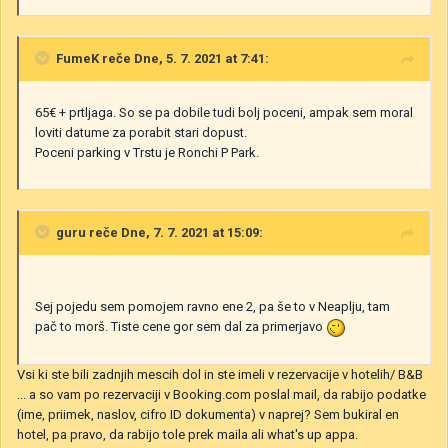
FumeK
reče Dne, 5. 7. 2021 at 7:41:
65€ + prtljaga. So se pa dobile tudi bolj poceni, ampak sem moral
loviti datume za porabit stari dopust.
Poceni parking v Trstu je Ronchi P Park.
guru
reče Dne, 7. 7. 2021 at 15:09:
Sej pojedu sem pomojem ravno ene 2, pa še to v Neaplju, tam
pač to morš. Tiste cene gor sem dal za primerjavo
Vsi ki ste bili zadnjih mescih dol in ste imeli v rezervacije v hotelih/ B&B
... a so vam po rezervaciji v Booking.com poslal mail, da rabijo podatke
(ime, priimek, naslov, cifro ID dokumenta) v naprej? Sem bukiral en
hotel, pa pravo, da rabijo tole prek maila ali what's up appa.