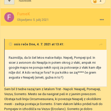
Navedek
2
FumeK
Objavljeno
5. julij 2021
osis
reče Dne, 4. 7. 2021 at 13:41:
Razmišlja, da bi šel letos malce Italijo. Nepelj, Pompeji ipd. In
sicer z avionom do Neaplja in potem okrog z vlaki, ampak mi
google maps ne ponuja nekih opcij za potovanje z vlaki kam dlje
nižje dol. A kdo ve kaj je fora? In pa koliko se zaj**** če grem
avgusta v Neapelj (smeti, gužva in to?)
Sem bil 3 tedne nazaj tam z letalom Trst - Napoli: Neapelj, Pomepeji,
Vezuv, Sorrento. Mesto se da navigirat peš in z javnim prevozom.
Obstaja tudi linija Circumvesuviana, ki povezuje Neapelj z okoliškimi
mesti - zadnja postaja je Sorrento. S tem vlakom lahko prideš tudi do
Pompejev in izhodišča na Vezuv (Ercolano). Sorrento je dobro