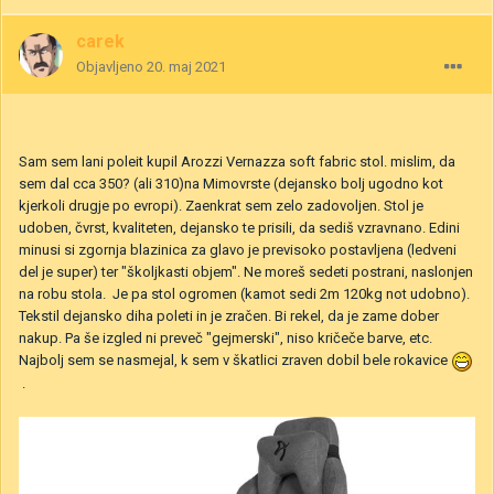
carek
Objavljeno
20. maj 2021
Sam sem lani poleit kupil Arozzi Vernazza soft fabric stol. mislim, da
sem dal cca 350? (ali 310)na Mimovrste (dejansko bolj ugodno kot
kjerkoli drugje po evropi). Zaenkrat sem zelo zadovoljen. Stol je
udoben, čvrst, kvaliteten, dejansko te prisili, da sediš vzravnano. Edini
minusi si zgornja blazinica za glavo je previsoko postavljena (ledveni
del je super) ter "školjkasti objem". Ne moreš sedeti postrani, naslonjen
na robu stola. Je pa stol ogromen (kamot sedi 2m 120kg not udobno).
Tekstil dejansko diha poleti in je zračen. Bi rekel, da je zame dober
nakup. Pa še izgled ni preveč "gejmerski", niso kričeče barve, etc.
Najbolj sem se nasmejal, k sem v škatlici zraven dobil bele rokavice
.