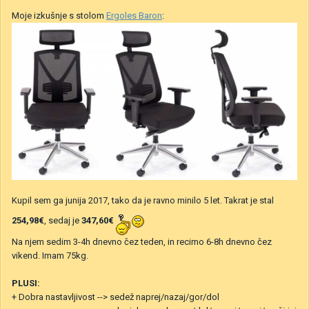
Moje izkušnje s stolom
Ergoles Baron
:
Kupil sem ga junija 2017, tako da je ravno minilo 5 let. Takrat je stal
254,98€
, sedaj je
347,60€
Na njem sedim 3-4h dnevno čez teden, in recimo 6-8h dnevno čez
vikend. Imam 75kg.
PLUSI:
+ Dobra nastavljivost --> sedež naprej/nazaj/gor/dol