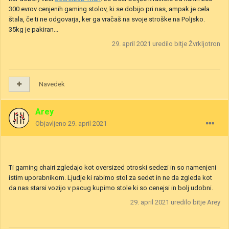
300 evrov cenjenih gaming stolov, ki se dobijo pri nas, ampak je cela
štala, če ti ne odgovarja, ker ga vračaš na svoje stroške na Poljsko.
35kg je pakiran...
29. april 2021
uredilo bitje Žvrkljotron
Navedek
Arey
Objavljeno
29. april 2021
Ti gaming chairi zgledajo kot oversized otroski sedezi in so namenjeni
istim uporabnikom. Ljudje ki rabimo stol za sedet in ne da zgleda kot
da nas starsi vozijo v pacug kupimo stole ki so cenejsi in bolj udobni.
29. april 2021
uredilo bitje Arey