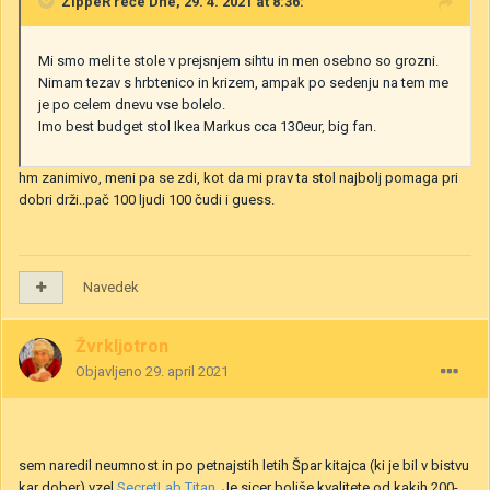
ZippeR
reče Dne, 29. 4. 2021 at 8:36:
Mi smo meli te stole v prejsnjem sihtu in men osebno so grozni.
Nimam tezav s hrbtenico in krizem, ampak po sedenju na tem me
je po celem dnevu vse bolelo.
Imo best budget stol Ikea Markus cca 130eur, big fan.
hm zanimivo, meni pa se zdi, kot da mi prav ta stol najbolj pomaga pri
dobri drži..pač 100 ljudi 100 čudi i guess.
Navedek
Žvrkljotron
Objavljeno
29. april 2021
sem naredil neumnost in po petnajstih letih Špar kitajca (ki je bil v bistvu
kar dober) vzel
SecretLab Titan
. Je sicer boljše kvalitete od kakih 200-