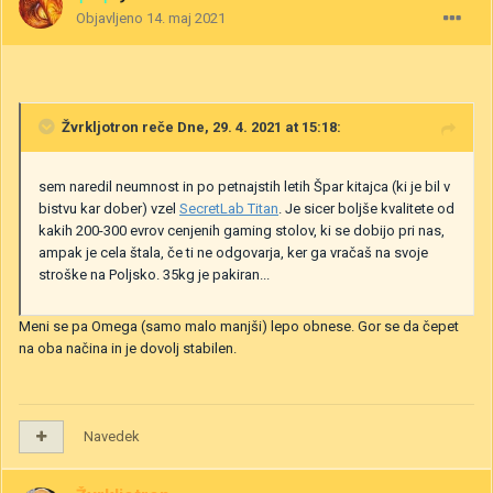
Objavljeno
14. maj 2021
Žvrkljotron
reče Dne, 29. 4. 2021 at 15:18:
sem naredil neumnost in po petnajstih letih Špar kitajca (ki je bil v
bistvu kar dober) vzel
SecretLab Titan
. Je sicer boljše kvalitete od
kakih 200-300 evrov cenjenih gaming stolov, ki se dobijo pri nas,
ampak je cela štala, če ti ne odgovarja, ker ga vračaš na svoje
stroške na Poljsko. 35kg je pakiran...
Meni se pa Omega (samo malo manjši) lepo obnese. Gor se da čepet
na oba načina in je dovolj stabilen.
Navedek