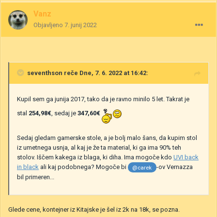
Vanz
Objavljeno
7. junij 2022
seventhson
reče Dne, 7. 6. 2022 at 16:42:
Kupil sem ga junija 2017, tako da je ravno minilo 5 let. Takrat je
stal
254,98€
, sedaj je
347,60€
Sedaj gledam gamerske stole, a je bolj malo šans, da kupim stol
iz umetnega usnja, al kaj je že ta material, ki ga ima 90% teh
stolov. Iščem kakega iz blaga, ki diha. Ima mogoče kdo
UVI back
in black
ali kaj podobnega? Mogoče bi
-ov Vernazza
@carek
bil primeren...
Glede cene, kontejner iz Kitajske je šel iz 2k na 18k, se pozna.