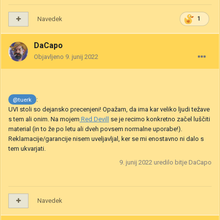
Navedek
1
DaCapo
Objavljeno
9. junij 2022
:
@tuerk
UVI stoli so dejansko precenjeni! Opažam, da ima kar veliko ljudi težave
s tem ali onim. Na mojem
Red Devill
se je recimo konkretno začel luščiti
material (in to že po letu ali dveh povsem normalne uporabe!).
Reklamacije/garancije nisem uveljavljal, ker se mi enostavno ni dalo s
tem ukvarjati.
9. junij 2022
uredilo bitje DaCapo
Navedek