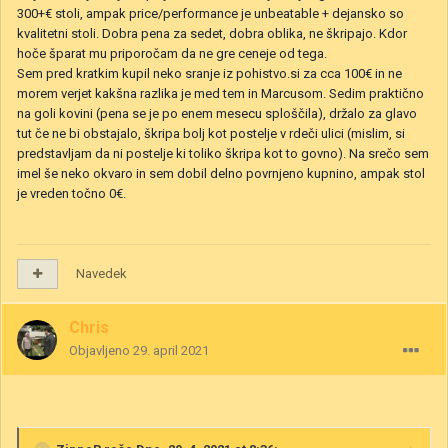
300+€ stoli, ampak price/performance je unbeatable + dejansko so
kvalitetni stoli. Dobra pena za sedet, dobra oblika, ne škripajo. Kdor
hoče šparat mu priporočam da ne gre ceneje od tega.
Sem pred kratkim kupil neko sranje iz pohistvo.si za cca 100€ in ne
morem verjet kakšna razlika je med tem in Marcusom. Sedim praktično
na goli kovini (pena se je po enem mesecu sploščila), držalo za glavo
tut če ne bi obstajalo, škripa bolj kot postelje v rdeči ulici (mislim, si
predstavljam da ni postelje ki toliko škripa kot to govno). Na srečo sem
imel še neko okvaro in sem dobil delno povrnjeno kupnino, ampak stol
je vreden točno 0€.
Navedek
Chris
Objavljeno
29. april 2021