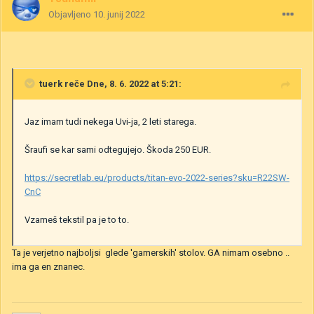
Objavljeno
10. junij 2022
tuerk
reče Dne, 8. 6. 2022 at 5:21:
Jaz imam tudi nekega Uvi-ja, 2 leti starega.
Šraufi se kar sami odtegujejo. Škoda 250 EUR.
https://secretlab.eu/products/titan-evo-2022-series?sku=R22SW-
CnC
Vzameš tekstil pa je to to.
Ta je verjetno najboljsi glede 'gamerskih' stolov. GA nimam osebno ..
ima ga en znanec.