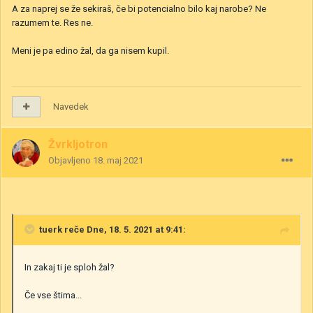
A za naprej se že sekiraš, če bi potencialno bilo kaj narobe? Ne
razumem te. Res ne.
Meni je pa edino žal, da ga nisem kupil.
Navedek
Žvrkljotron
Objavljeno
18. maj 2021
tuerk
reče Dne, 18. 5. 2021 at 9:41:
In zakaj ti je sploh žal?
Če vse štima...