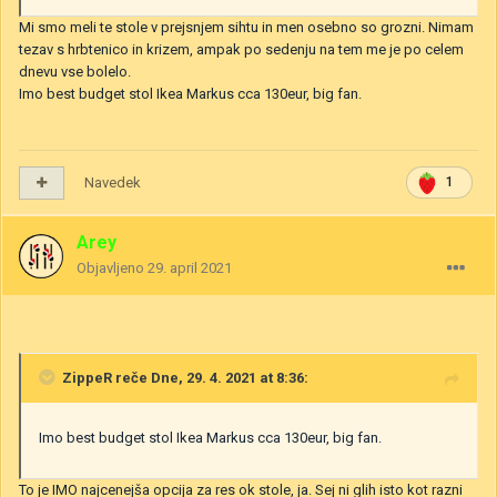
Mi smo meli te stole v prejsnjem sihtu in men osebno so grozni. Nimam
tezav s hrbtenico in krizem, ampak po sedenju na tem me je po celem
dnevu vse bolelo.
Imo best budget stol Ikea Markus cca 130eur, big fan.
Navedek
1
Arey
Objavljeno
29. april 2021
ZippeR
reče Dne, 29. 4. 2021 at 8:36:
Imo best budget stol Ikea Markus cca 130eur, big fan.
To je IMO najcenejša opcija za res ok stole, ja. Sej ni glih isto kot razni