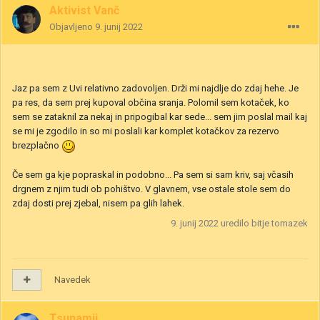
Aktivist Vanč
Objavljeno
9. junij 2022
Jaz pa sem z Uvi relativno zadovoljen. Drži mi najdlje do zdaj hehe. Je
pa res, da sem prej kupoval občina sranja. Polomil sem kotaček, ko
sem se zataknil za nekaj in pripogibal kar sede... sem jim poslal mail kaj
se mi je zgodilo in so mi poslali kar komplet kotačkov za rezervo
brezplačno
Če sem ga kje popraskal in podobno... Pa sem si sam kriv, saj včasih
drgnem z njim tudi ob pohištvo. V glavnem, vse ostale stole sem do
zdaj dosti prej zjebal, nisem pa glih lahek.
9. junij 2022
uredilo bitje tomazek
Navedek
Tsunamii