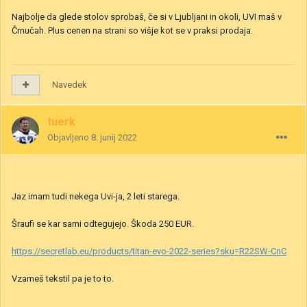
Najbolje da glede stolov sprobaš, če si v Ljubljani in okoli, UVI maš v
Črnučah. Plus cenen na strani so višje kot se v praksi prodaja.
Navedek
tuerk
Objavljeno
8. junij 2022
Jaz imam tudi nekega Uvi-ja, 2 leti starega.
Šraufi se kar sami odtegujejo. Škoda 250 EUR.
https://secretlab.eu/products/titan-evo-2022-series?sku=R22SW-CnC
Vzameš tekstil pa je to to.