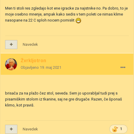
Men ti stoli res zgledajo kot ene igracke za najstnike no. Pa dobro, to je
moje osebno mnenje, ampak kako sedis v tem poleti ce nimas klime
nasopane na 22 C sploh nocem pomislit
Navedek
Žvrkljotron
Objavljeno
19. maj 2021
brisača za na plažo čez stol, seveda. Sem jo uporabljal tudi prej s
pisarniškim stolom iz tkanine, saj ne gre drugače. Razen, če šponaš
klimo, kot praviš.
Navedek
1