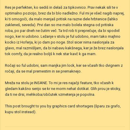
Res je perfekten, ko sediš in delaš za tipkovnico. Prav nekak sili te v
optimalno pozicijo, brez da bi blo nadležno. Ful mi je všeč nagib naprej,
ki ti omogoči, da malo menjaš pritisk na razne dele hrbtenice (lahko
zakleneš, seveda). Prvi dan so me malo bolela stegna od pritiska
roba, po par dneh ne čutim več. Ta trd rob ti preprečuje, da bi spodvil
nogo, ker ni udobno. Ležanje v stolu je ful udobno, mam tako majhno
kocko iz Hoferja, ki jo dam po noge. Stol sicer nima naslonjala za
glavo, mal razmišljam, da bi nabavu kakšnega, ker je že brez naslonjala
tok comfy, da je realno boljš k nek star kavč k ga mam.
Ročaji so ful udobni, sam manjka jim lock, ker se včasih tko dvignem z
ročaji, da se mal premestim in se premaknejo.
Mreža na stolu je INSANE. To mi je res najačji feature, tko včasih k
gledam kakšno serijo se kr ne morm nehat dotikat. Glih prou je sticky,
da ti ne drsi, mehkoba/občutek vzmetenja je popolna.
This post brought to you by graphics card shortages (šparu za grafo,
kupu stol instead).