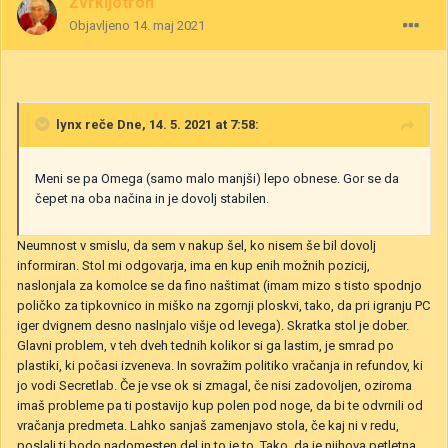
Žvrkljotron
Objavljeno
14. maj 2021
lynx
reče Dne, 14. 5. 2021 at 7:58:
Meni se pa Omega (samo malo manjši) lepo obnese. Gor se da
čepet na oba načina in je dovolj stabilen.
Neumnost v smislu, da sem v nakup šel, ko nisem še bil dovolj
informiran. Stol mi odgovarja, ima en kup enih možnih pozicij,
naslonjala za komolce se da fino naštimat (imam mizo s tisto spodnjo
poličko za tipkovnico in miško na zgornji ploskvi, tako, da pri igranju PC
iger dvignem desno naslnjalo višje od levega). Skratka stol je dober.
Glavni problem, v teh dveh tednih kolikor si ga lastim, je smrad po
plastiki, ki počasi izveneva. In sovražim politiko vračanja in refundov, ki
jo vodi Secretlab. Če je vse ok si zmagal, če nisi zadovoljen, oziroma
imaš probleme pa ti postavijo kup polen pod noge, da bi te odvrnili od
vračanja predmeta. Lahko sanjaš zamenjavo stola, če kaj ni v redu,
poslali ti bodo nadomesten del in to je to. Tako, da je njihova petletna