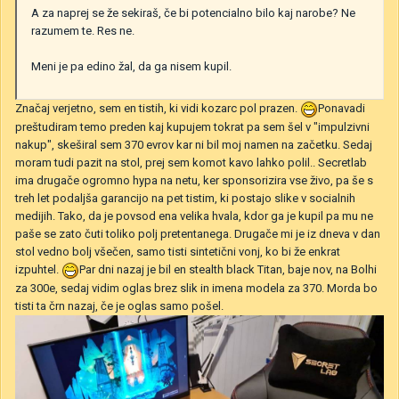
A za naprej se že sekiraš, če bi potencialno bilo kaj narobe? Ne
razumem te. Res ne.
Meni je pa edino žal, da ga nisem kupil.
Značaj verjetno, sem en tistih, ki vidi kozarc pol prazen.
Ponavadi
preštudiram temo preden kaj kupujem tokrat pa sem šel v "impulzivni
nakup", skeširal sem 370 evrov kar ni bil moj namen na začetku. Sedaj
moram tudi pazit na stol, prej sem komot kavo lahko polil.. Secretlab
ima drugače ogromno hypa na netu, ker sponsorizira vse živo, pa še s
treh let podaljša garancijo na pet tistim, ki postajo slike v socialnih
medijih. Tako, da je povsod ena velika hvala, kdor ga je kupil pa mu ne
paše se zato čuti toliko polj pretentanega. Drugače mi je iz dneva v dan
stol vedno bolj všečen, samo tisti sintetični vonj, ko bi že enkrat
izpuhtel.
Par dni nazaj je bil en stealth black Titan, baje nov, na Bolhi
za 300e, sedaj vidim oglas brez slik in imena modela za 370. Morda bo
tisti ta črn nazaj, če je oglas samo pošel.