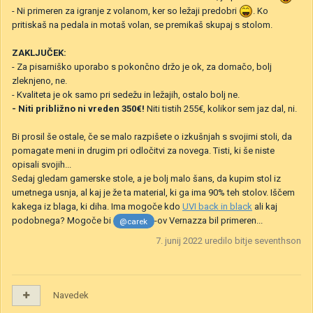
- Ni primeren za igranje z volanom, ker so ležaji predobri
. Ko
pritiskaš na pedala in motaš volan, se premikaš skupaj s stolom.
ZAKLJUČEK:
- Za pisarniško uporabo s pokončno držo je ok, za domačo, bolj
zleknjeno, ne.
- Kvaliteta je ok samo pri sedežu in ležajih, ostalo bolj ne.
- Niti približno ni vreden 350€!
Niti tistih 255€, kolikor sem jaz dal, ni.
Bi prosil še ostale, če se malo razpišete o izkušnjah s svojimi stoli, da
pomagate meni in drugim pri odločitvi za novega. Tisti, ki še niste
opisali svojih...
Sedaj gledam gamerske stole, a je bolj malo šans, da kupim stol iz
umetnega usnja, al kaj je že ta material, ki ga ima 90% teh stolov. Iščem
kakega iz blaga, ki diha. Ima mogoče kdo
UVI back in black
ali kaj
podobnega? Mogoče bi
-ov Vernazza bil primeren...
@carek
7. junij 2022
uredilo bitje seventhson
Navedek