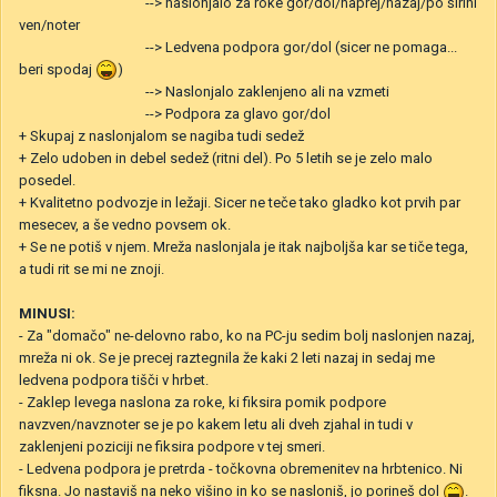
--> naslonjalo za roke gor/dol/naprej/nazaj/po širini
ven/noter
--> Ledvena podpora gor/dol (sicer ne pomaga...
beri spodaj
)
--> Naslonjalo zaklenjeno ali na vzmeti
--> Podpora za glavo gor/dol
+ Skupaj z naslonjalom se nagiba tudi sedež
+ Zelo udoben in debel sedež (ritni del). Po 5 letih se je zelo malo
posedel.
+ Kvalitetno podvozje in ležaji. Sicer ne teče tako gladko kot prvih par
mesecev, a še vedno povsem ok.
+ Se ne potiš v njem. Mreža naslonjala je itak najboljša kar se tiče tega,
a tudi rit se mi ne znoji.
MINUSI:
- Za "domačo" ne-delovno rabo, ko na PC-ju sedim bolj naslonjen nazaj,
mreža ni ok. Se je precej raztegnila že kaki 2 leti nazaj in sedaj me
ledvena podpora tišči v hrbet.
- Zaklep levega naslona za roke, ki fiksira pomik podpore
navzven/navznoter se je po kakem letu ali dveh zjahal in tudi v
zaklenjeni poziciji ne fiksira podpore v tej smeri.
- Ledvena podpora je pretrda - točkovna obremenitev na hrbtenico. Ni
fiksna. Jo nastaviš na neko višino in ko se nasloniš, jo porineš dol
.