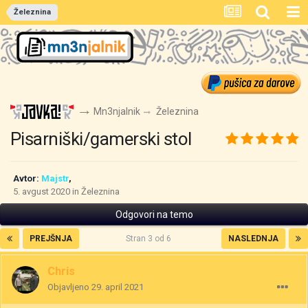
Železnina
Mn3njalnik
Železnina
Pisarniški/gamerski stol
Avtor:
Majstr
,
5. avgust 2020
in
Železnina
Odgovori na temo
PREJŠNJA
Stran 3 od 6
NASLEDNJA
Chris
Objavljeno
29. april 2021