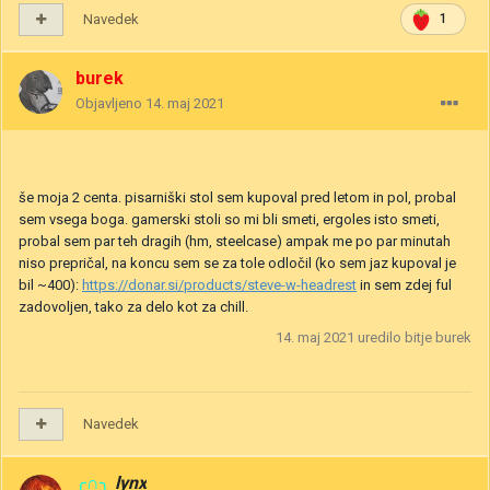
Navedek
1
burek
Objavljeno
14. maj 2021
še moja 2 centa. pisarniški stol sem kupoval pred letom in pol, probal
sem vsega boga. gamerski stoli so mi bli smeti, ergoles isto smeti,
probal sem par teh dragih (hm, steelcase) ampak me po par minutah
niso prepričal, na koncu sem se za tole odločil (ko sem jaz kupoval je
bil ~400):
https://donar.si/products/steve-w-headrest
in sem zdej ful
zadovoljen, tako za delo kot za chill.
14. maj 2021
uredilo bitje burek
Navedek
╭∩╮
lynx