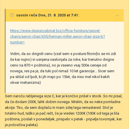
saosin
reče Dne, 21. 8. 2020 at 7:41:
https://www.designcabinet.biz/office-furniture/swivel-
chairs/aeron-chair/655/herman-miller-aeron-chair-size-b?
number=
Vidim, da so dvignili ceno (vzel sem s posture fitom(to se mi zdi
še kar nujno) in usnjena naslonjala za roke, kar trenutno dvigne
ceno na 870 + poštnina), no ja vseeno vsaj 500e ceneje od
novega, res pa je, da tuki pol nimaš 10 let garancije... Sicer sem
pa slišal od ljudi, ki jih majo po 15let, da niso mel nikol kakih
okvar mehanizma)
Sem naroču rabljenega size C, ker je končno prišel v stock. So mi pisal,
da če dodam 200€, lahk dobim novega. Mislim, da so neke pomladne
akcije. Tko, da sem doplaču in mam zdej tega remastered. Stol je
totalno hud, težko je pač rečt, če je vreden 1200€ (100€ od tega je bla
poštnina, poslali v ponedeljek, prispelo v petek - pripelje tovornjak, ker
je polovična paleta).