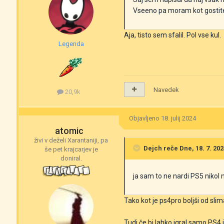
Vseeno pa moram kot gostitel
Aja, tisto sem sfalil. Pol vse kul.
Legenda
Navedek
20,9k
Objavljeno
18. julij 2024
atomic
živi v deželi Xarantaniji, pa
Dejch
reče Dne, 18. 7. 202
še pet krajcarjev je
doniral.
ja sam to ne nardi PS5 nikol n
Tako kot je ps4pro boljši od sli
Tudi če bi lahko igral samo PS4 igr