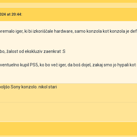
024 at 20:44:
l premalo iger, ki bi izkoriščale hardware, samo konzola kot konzola je de
abo, žalost od ekskluziv zaenkrat
:S
entuelno kupil PS5, ko bo več iger, da boš dojel, zakaj smo jo hypali kot n
oljšo Sony konzolo. nikol stari