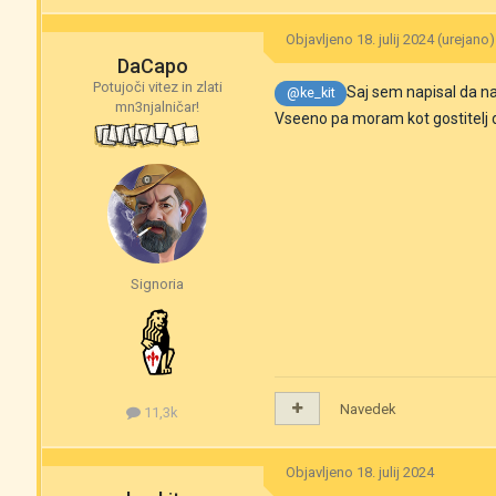
Objavljeno
18. julij 2024
(urejano)
DaCapo
Potujoči vitez in zlati
Saj sem napisal da na
@ke_kit
mn3njalničar!
Vseeno pa moram kot gostitelj d
Signoria
Navedek
11,3k
Objavljeno
18. julij 2024