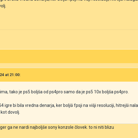
olj.
24 at 21:00:
slima, tako je ps5 boljša od ps4pro samo da je ps5 10x boljša ps4pro.
 igre bi bila vredna denarja, ker boljši fpsji na višji resoluciji, hitrejši na
č kot dovolj.
ger ga ne nardi najboljše sony konzole človek. to ni niti blizu