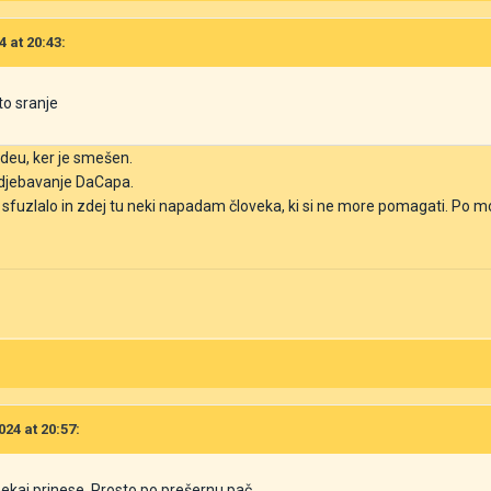
4 at 20:43:
to sranje
deu, ker je smešen.
djebavanje DaCapa.
sfuzlalo in zdej tu neki napadam človeka, ki si ne more pomagati. Po moj
024 at 20:57:
nekaj prinese. Prosto po prešernu pač.