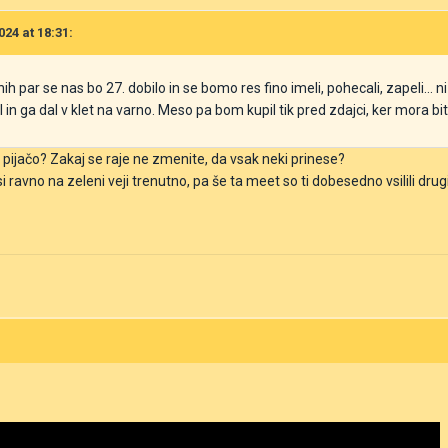
024 at 18:31:
ih par se nas bo 27. dobilo in se bomo res fino imeli, pohecali, zapeli... ni
in ga dal v klet na varno. Meso pa bom kupil tik pred zdajci, ker mora bit
n pijačo? Zakaj se raje ne zmenite, da vsak neki prinese?
i ravno na zeleni veji trenutno, pa še ta meet so ti dobesedno vsilili drugi 