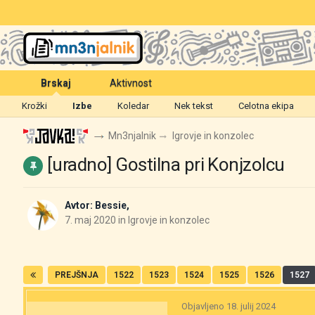
Brskaj
Aktivnost
Krožki
Izbe
Koledar
Nek tekst
Celotna ekipa
Mn3njalnik
Igrovje in konzolec
[uradno] Gostilna pri Konjzolcu
Avtor:
Bessie
,
7. maj 2020
in
Igrovje in konzolec
PREJŠNJA
1522
1523
1524
1525
1526
1527
Objavljeno
18. julij 2024