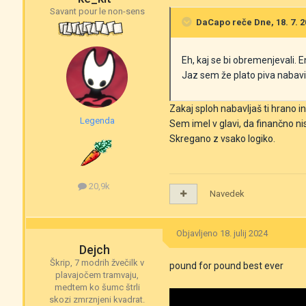
Savant pour le non-sens
DaCapo
reče Dne, 18. 7. 2
Eh, kaj se bi obremenjevali. En
Jaz sem že plato piva nabavil 
Zakaj sploh nabavljaš ti hrano i
Legenda
Sem imel v glavi, da finančno nis
Skregano z vsako logiko.
20,9k
Navedek
Objavljeno
18. julij 2024
Dejch
Škrip, 7 modrih žvečilk v
pound for pound best ever
plavajočem tramvaju,
medtem ko šumc štrli
skozi zmrznjeni kvadrat.