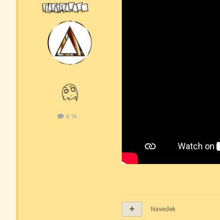
4,1k
Navedek