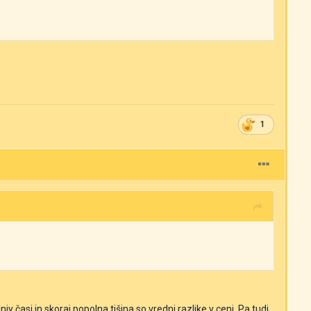
1
alniy časi in skoraj popolna tišina so vredni razlike v ceni. Pa tudi