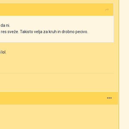
 da ni.
 res sveže. Takisto velja za kruh in drobno pecivo.
lol.