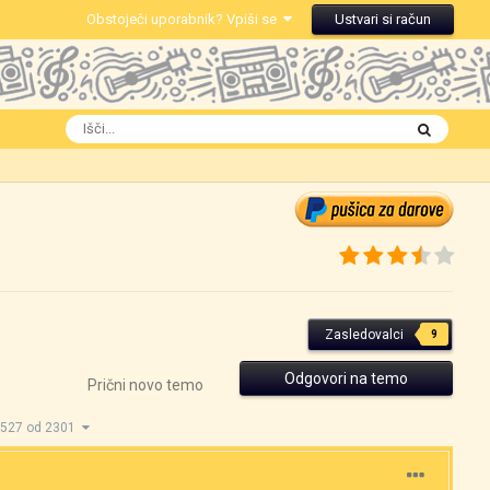
Obstoječi uporabnik? Vpiši se
Ustvari si račun
Zasledovalci
9
Odgovori na temo
Prični novo temo
1527 od 2301