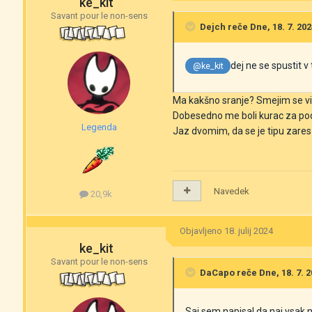
ke_kit
Savant pour le non-sens
Dejch
reče Dne, 18. 7. 202
dej ne se spustit v 
@ke_kit
Ma kakšno sranje? Smejim se vi
Dobesedno me boli kurac za po
Legenda
Jaz dvomim, da se je tipu zares 
Navedek
20,9k
Objavljeno
18. julij 2024
ke_kit
Savant pour le non-sens
DaCapo
reče Dne, 18. 7. 2
Saj sem napisal da naj vsak 