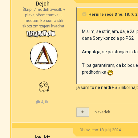
Dejch
Škrip, 7 modrih žvečilk v
Hernire
reče Dne, 18. 7. 2
plavajočem tramvaju,
medtem ko šumc štrli
skozi zmrznjeni kvadrat.
Mislim, se strinjam, da je ža
dana Sony konzola po PS2
Ampak ja, se pa strinjam s t
Ti pa garantiram, da ko boš ev
predhodnika
ja sam to ne nardi PS5 nikol najb
4,1k
Navedek
Objavljeno
18. julij 2024
ke_kit