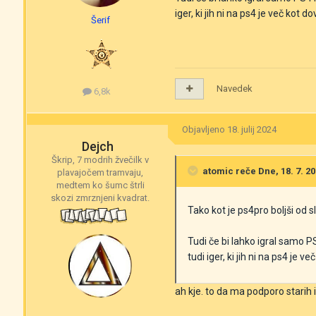
iger, ki jih ni na ps4 je več kot dov
Šerif
Navedek
6,8k
Objavljeno
18. julij 2024
Dejch
Škrip, 7 modrih žvečilk v
atomic
reče Dne, 18. 7. 20
plavajočem tramvaju,
medtem ko šumc štrli
skozi zmrznjeni kvadrat.
Tako kot je ps4pro boljši od 
Tudi če bi lahko igral samo PS4
tudi iger, ki jih ni na ps4 je ve
ah kje. to da ma podporo starih i