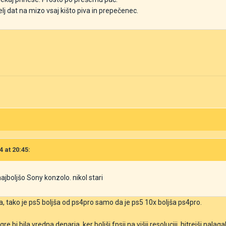
j dat na mizo vsaj kišto piva in prepečenec.
4 at 20:45:
ajboljšo Sony konzolo. nikol stari
ma, tako je ps5 boljša od ps4pro samo da je ps5 10x boljša ps4pro.
e bi bila vredna denarja, ker boljši fpsji na višji resoluciji, hitrejši nalag